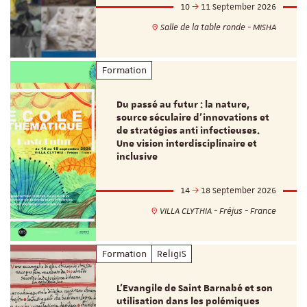
10
11 September 2026
Salle de la table ronde - MISHA
Formation
Du passé au futur : la nature,
source séculaire d’innovations et
de stratégies anti infectieuses.
Une vision interdisciplinaire et
inclusive
14
18 September 2026
VILLA CLYTHIA - Fréjus - France
Formation
ReligiS
L’Evangile de Saint Barnabé et son
utilisation dans les polémiques