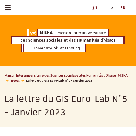
FR
EN
Toggle menu
SEARCH ENGINE
ciales
Humanités
et des
d'Alsace
Maison Interuniversitaire des
Sciences soc
Maison Interuniversitaire
MISHA
des
et des
d'Alsace
Sciences sociales
Humanités
University of Strasbourg
Vous êtes ici :
Maison Interuniversitaire des Sciences sociales et des Humanités d'Alsace | MISHA
News
La lettre du GIS Euro-Lab N°5 - Janvier 2023
La lettre du GIS Euro-Lab N°5
- Janvier 2023