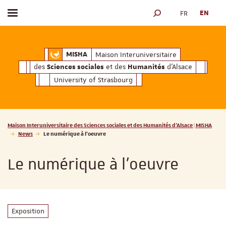
FR
EN
Toggle menu
SEARCH ENGINE
ciales
Humanités
et des
d'Alsace
Maison Interuniversitaire des
Sciences soc
Maison Interuniversitaire
MISHA
des
et des
d'Alsace
Sciences sociales
Humanités
University of Strasbourg
Vous êtes ici :
Maison Interuniversitaire des Sciences sociales et des Humanités d'Alsace | MISHA
News
Le numérique à l'oeuvre
Le numérique à l'oeuvre
Exposition