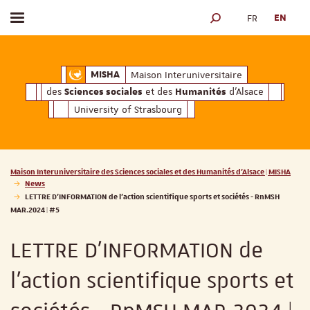
FR
EN
Toggle menu
SEARCH ENGINE
ciales
Humanités
et des
d'Alsace
Maison Interuniversitaire des
Sciences soc
Maison Interuniversitaire
MISHA
des
et des
d'Alsace
Sciences sociales
Humanités
University of Strasbourg
Vous êtes ici :
Maison Interuniversitaire des Sciences sociales et des Humanités d'Alsace | MISHA
News
LETTRE D'INFORMATION de l’action scientifique sports et sociétés - RnMSH
MAR.2024 | #5
LETTRE D'INFORMATION de
l’action scientifique sports et