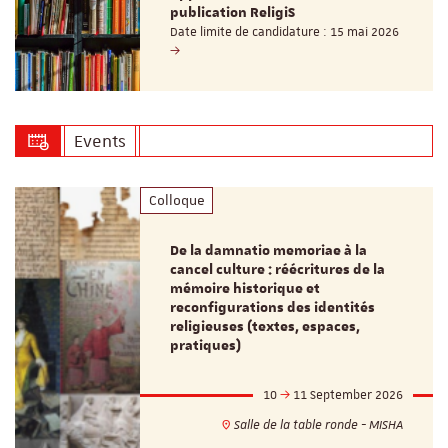
publication ReligiS
Date limite de candidature : 15 mai 2026
Events
Colloque
De la damnatio memoriae à la
cancel culture : réécritures de la
mémoire historique et
reconfigurations des identités
religieuses (textes, espaces,
pratiques)
10
11 September 2026
Salle de la table ronde - MISHA