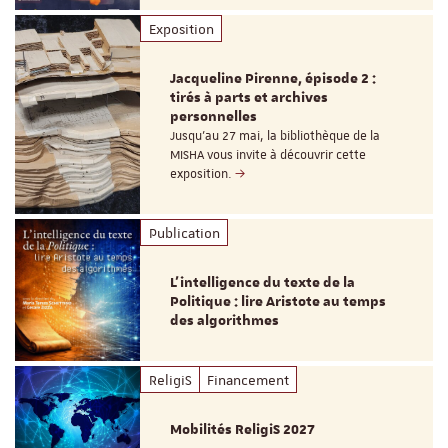
Exposition
Jacqueline Pirenne, épisode 2 :
tirés à parts et archives
personnelles
Jusqu’au 27 mai, la bibliothèque de la
MISHA vous invite à découvrir cette
exposition.
Publication
L’intelligence du texte de la
Politique : lire Aristote au temps
des algorithmes
ReligiS
Financement
Mobilités ReligiS 2027