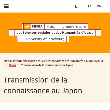
FR
EN
Toggle menu
SEARCH ENGINE
ciales
Humanités
et des
d'Alsace
Maison Interuniversitaire des
Sciences soc
Maison Interuniversitaire
MISHA
des
et des
d'Alsace
Sciences sociales
Humanités
University of Strasbourg
Vous êtes ici :
Maison Interuniversitaire des Sciences sociales et des Humanités d'Alsace | MISHA
News
Transmission de la connaissance au Japon
Transmission de la
connaissance au Japon