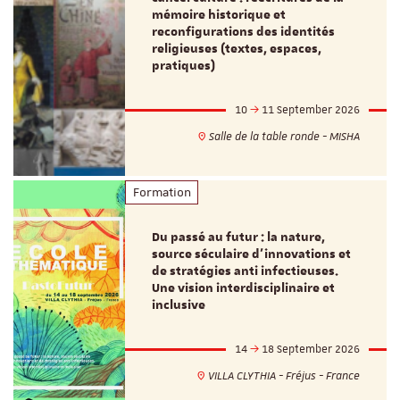
mémoire historique et
reconfigurations des identités
religieuses (textes, espaces,
pratiques)
10
11 September 2026
Salle de la table ronde - MISHA
Formation
Du passé au futur : la nature,
source séculaire d’innovations et
de stratégies anti infectieuses.
Une vision interdisciplinaire et
inclusive
14
18 September 2026
VILLA CLYTHIA - Fréjus - France