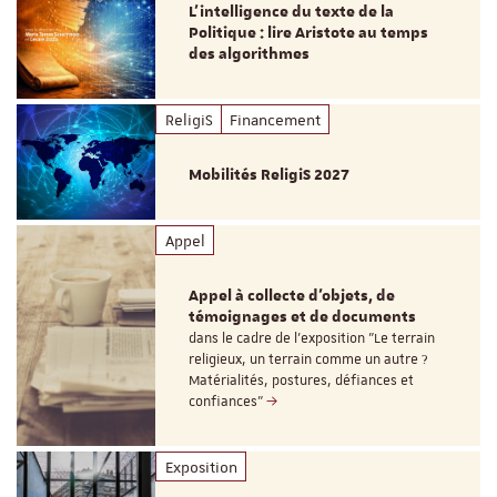
L’intelligence du texte de la
Politique : lire Aristote au temps
des algorithmes
ReligiS
Financement
Mobilités ReligiS 2027
Appel
Appel à collecte d'objets, de
témoignages et de documents
dans le cadre de l'exposition "Le terrain
religieux, un terrain comme un autre ?
Matérialités, postures, défiances et
confiances"
Exposition