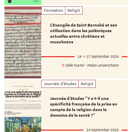
Formation
ReligiS
L’Evangile de Saint Barnabé et son
utilisation dans les polémiques
actuelles entre chrétiens et
musulmans
14
17 September 2026
Salle Fustel - Palais universitaire
Journée d'études
ReligiS
Journée d’études "Y a-t-il une
spécificité française de la prise en
compte de la religion dans le
domaine de la santé ?"
14 September 2026