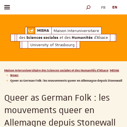
FR
EN
Toggle menu
SEARCH ENGINE
ciales
Humanités
et des
d'Alsace
Maison Interuniversitaire des
Sciences soc
Maison Interuniversitaire
MISHA
des
et des
d'Alsace
Sciences sociales
Humanités
University of Strasbourg
Vous êtes ici :
Maison Interuniversitaire des Sciences sociales et des Humanités d'Alsace | MISHA
News
Queer as German Folk : les mouvements queer en Allemagne depuis Stonewall
Queer as German Folk : les
mouvements queer en
Allemagne depuis Stonewall