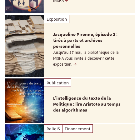
MISHA
Exposition
Jacqueline Pirenne, épisode 2 :
tirés à parts et archives
personnelles
Jusqu’au 27 mai, la bibliothèque de la
MISHA vous invite à découvrir cette
exposition.
Publication
L’intelligence du texte de la
Politique : lire Aristote au temps
des algorithmes
ReligiS
Financement