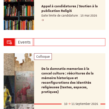
Appel à candidatures / Soutien à la
publication ReligiS
Date limite de candidature : 15 mai 2026
Events
Colloque
De la damnatio memoriae à la
cancel culture : réécritures de la
mémoire historique et
reconfigurations des identités
religieuses (textes, espaces,
pratiques)
10
11 September 2026