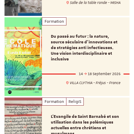
Salle de la table ronde - MISHA
Formation
Du passé au futur : la nature,
source séculaire d’innovations et
de stratégies anti infectieuses.
Une vision interdisciplinaire et
inclusive
14
18 September 2026
VILLA CLYTHIA - Fréjus - France
Formation
ReligiS
L’Evangile de Saint Barnabé et son
utilisation dans les polémiques
actuelles entre chrétiens et
musulmans