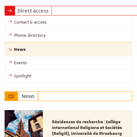
Direct access
Contact & access
Phone directory
News
Events
Spotlight
News
Résidences de recherche | Collège
international Religions et Sociétés
(ReligiS), Université de Strasbourg