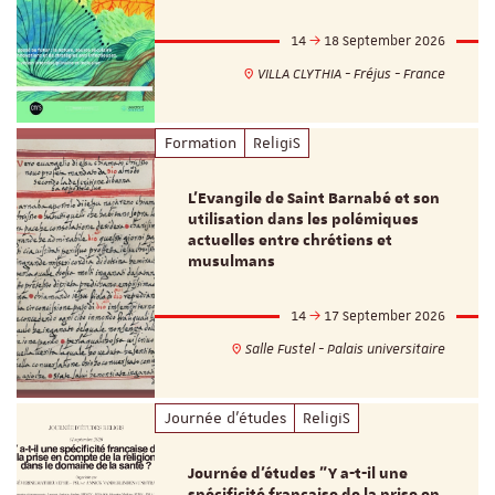
14
18 September 2026
VILLA CLYTHIA - Fréjus - France
Formation
ReligiS
L’Evangile de Saint Barnabé et son
utilisation dans les polémiques
actuelles entre chrétiens et
musulmans
14
17 September 2026
Salle Fustel - Palais universitaire
Journée d'études
ReligiS
Journée d’études "Y a-t-il une
spécificité française de la prise en