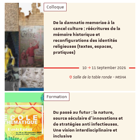
Colloque
De la damnatio memoriae à la
cancel culture : réécritures de la
mémoire historique et
reconfigurations des identités
religieuses (textes, espaces,
pratiques)
10
11 September 2026
Salle de la table ronde - MISHA
Formation
Du passé au futur : la nature,
source séculaire d’innovations et
de stratégies anti infectieuses.
Une vision interdisciplinaire et
inclusive