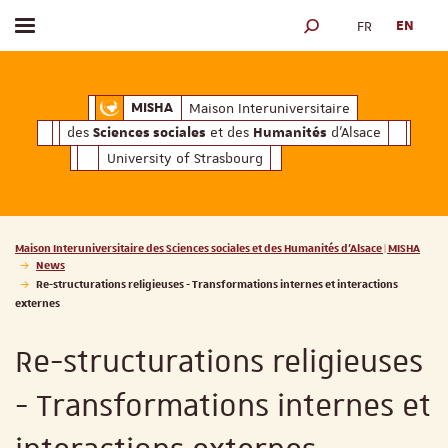
FR
EN
Toggle menu
SEARCH ENGINE
ciales
Humanités
et des
d'Alsace
Maison Interuniversitaire des
Sciences soc
Maison Interuniversitaire
MISHA
des
et des
d'Alsace
Sciences sociales
Humanités
University of Strasbourg
Vous êtes ici :
Maison Interuniversitaire des Sciences sociales et des Humanités d'Alsace | MISHA
News
Re-structurations religieuses - Transformations internes et interactions
externes
Re-structurations religieuses
- Transformations internes et