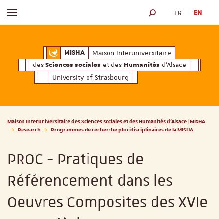
FR
EN
Toggle menu
SEARCH ENGINE
ciales
Humanités
et des
d'Alsace
Maison Interuniversitaire des
Sciences soc
Maison Interuniversitaire
MISHA
des
et des
d'Alsace
Sciences sociales
Humanités
University of Strasbourg
Vous êtes ici :
Maison Interuniversitaire des Sciences sociales et des Humanités d'Alsace | MISHA
Research
Programmes de recherche pluridisciplinaires de la MISHA
PROC - Pratiques de
Référencement dans les
Oeuvres Composites des XVIe