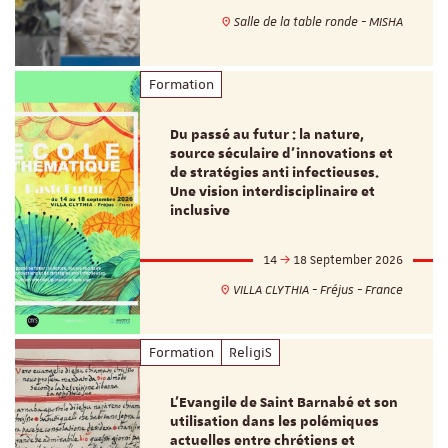
Salle de la table ronde - MISHA
Formation
Du passé au futur : la nature,
source séculaire d’innovations et
de stratégies anti infectieuses.
Une vision interdisciplinaire et
inclusive
14
18 September 2026
VILLA CLYTHIA - Fréjus - France
Formation
ReligiS
L’Evangile de Saint Barnabé et son
utilisation dans les polémiques
actuelles entre chrétiens et