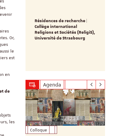
ves
Ouverture 
des
candidatur
devenir
doctorale 
Résidences de recherche |
archéologi
/
Collège international
& Olivier T
on
aires
Religions et Sociétés (ReligiS),
L’appel à ca
tes. Or,
Université de Strasbourg
ouvert depuis
 : 15 mai
ques
date de clôt
aussi le
candidatures
iers est
2027 à minu
on en
Agenda
et de
objets
urs, les
Colloque
Formation
ge,