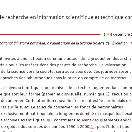
 de recherche en information scientifique et technique co
5
6 décembre 
ional d’histoire naturelle, à l’auditorium de la Grande Galerie de l’Évolution - 
t invités à une réflexion commune autour de la production des archiv
ffrir pour les insérer dans des projets de recherche. La valorisation
 de la science vers la société, sera aussi abordée. Ces journées seront
approches des bibliothèques dans la prise en compte de ce matériau.
s archives scientifiques, ou archives de la recherche, entendues com
 que soit leur forme (papier, audiovisuelle, numérique...), reçus ou p
documenter. Cette attention nouvelle s’est manifestée par le biais de
es sur le sujet. Le souci de conserver les fonds de personnalités
s exclusivement patrimoniale, a longtemps dominé et masqué les beso
es archives scientifiques, qui constituent souvent des gisements endorm
on de guides des sources des années 1990 à 2000
[1]
, puis l’intérêt pour
ReligiS
Financement