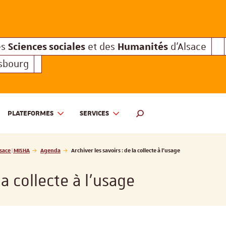
Sciences sociales
Humanités
e des
et des
d'Alsace
Sciences sociales
Hum
Interuniversitaire des
et des
Sciences sociales
Humanités
es
et des
d'Alsace
asbourg
PLATEFORMES
SERVICES
 ET DES HUMANITÉS D'ALSACE | MISHA
MOTEUR DE RECHERCHE
sace | MISHA
Agenda
Archiver les savoirs : de la collecte à l'usage
la collecte à l'usage