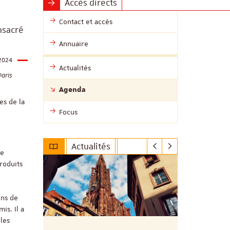
Accès directs
Contact et accès
nsacré
Annuaire
2024
Actualités
Paris
Agenda
es de la
Focus
Actualités
me
roduits
ins de
is. Il a
 les