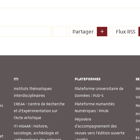
Partager
Flux RSS
ITI
PLATEFORMES
SE
Instituts thématiques
Plateforme Universitaire de
Ré
interdisciplinaires
Données | PUD-S
Vi
CREAA - Centre de Recherche
Plateforme Humanités
es
Re
et d’Expérimentation sur
Numériques | PHUN
Pr
l’Acte Artistique
Pépinière
SH
ITI HiSAAR | Histoire,
d’accompagnement des
Se
sociologie, archéologie et
revues vers l’édition ouverte
et
Es
anthropologie des religions
| PARÉO