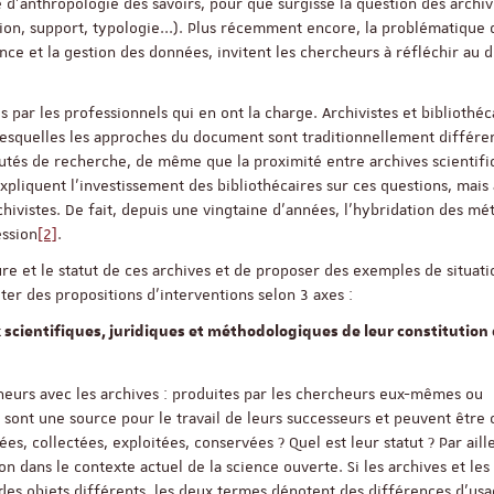
 d’anthropologie des savoirs, pour que surgisse la question des archi
tion, support, typologie...). Plus récemment encore, la problématique 
nce et la gestion des données, invitent les chercheurs à réfléchir au 
Appel à candidatures 
Soutien à la publicati
 par les professionnels qui en ont la charge. Archivistes et bibliothéc
ReligiS
 lesquelles les approches du document sont traditionnellement différen
Date limite de candidature
autés de recherche, de même que la proximité entre archives scientifi
2026
liquent l’investissement des bibliothécaires sur ces questions, mais 
hivistes. De fait, depuis une vingtaine d’années, l’hybridation des mét
ession
[2]
.
e et le statut de ces archives et de proposer des exemples de situati
ter des propositions d'interventions selon 3 axes :
ux scientifiques, juridiques et méthodologiques de leur constitution 
heurs avec les archives : produites par les chercheurs eux-mêmes ou
s sont une source pour le travail de leurs successeurs et peuvent être 
, collectées, exploitées, conservées ? Quel est leur statut ? Par aille
 dans le contexte actuel de la science ouverte. Si les archives et les
Séminaire
es objets différents, les deux termes dénotent des différences d’usa