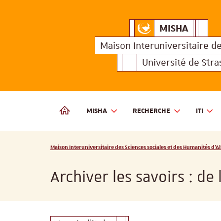
MISHA
Maison Interuniversitair
MISHA
Maison 
Maison Interuniversitaire
d
Université de Str
MISHA
RECHERCHE
ITI
MAISON INTERUNIVERSITAIRE DES SCIENCES SOCIALES
Vous êtes ici :
Maison Interuniversitaire des Sciences sociales et des Humanités d'Al
Archiver les savoirs : de 