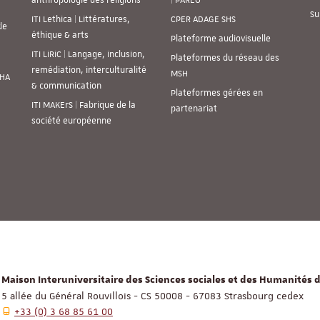
Su
ITI Lethica | Littératures,
CPER ADAGE SHS
de
éthique & arts
Plateforme audiovisuelle
ITI LiRiC | Langage, inclusion,
Plateformes du réseau des
remédiation, interculturalité
MSH
SHA
& communication
Plateformes gérées en
ITI MAKErS | Fabrique de la
partenariat
société européenne
Maison Interuniversitaire des Sciences sociales et des Humanités d
5 allée du Général Rouvillois - CS 50008 - 67083 Strasbourg cedex
+33 (0) 3 68 85 61 00