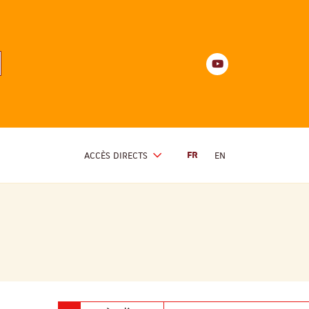
Youtube
anités
d'Alsace
Youtube
ACCÈS DIRECTS
FR
EN