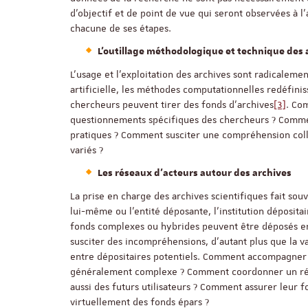
d’objectif et de point de vue qui seront observées à 
chacune de ses étapes.
L’outillage méthodologique et technique des 
L’usage et l’exploitation des archives sont radicalem
artificielle, les méthodes computationnelles redéfini
chercheurs peuvent tirer des fonds d’archives
[3]
. Com
questionnements spécifiques des chercheurs ? Comment,
pratiques ? Comment susciter une compréhension colle
variés ?
Les réseaux d'acteurs autour des archives
La prise en charge des archives scientifiques fait sou
lui-même ou l’entité déposante, l’institution dépositai
fonds complexes ou hybrides peuvent être déposés en 
susciter des incompréhensions, d’autant plus que la v
entre dépositaires potentiels. Comment accompagner l
généralement complexe ? Comment coordonner un rés
aussi des futurs utilisateurs ? Comment assurer leur fo
virtuellement des fonds épars ?