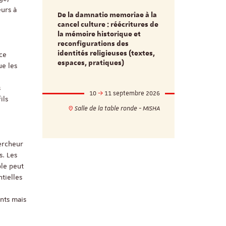
eurs à
De la damnatio memoriae à la
Du passé au
cancel culture : réécritures de
source séc
e et
la mémoire historique et
d’innovati
reconfigurations des
anti infec
identités religieuses (textes,
nce
interdiscip
espaces, pratiques)
ue les
s
mbre 2026
10
11 septembre 2026
1
ils
17h
18h
Salle de la table ronde - MISHA
VILLA C
ie - MISHA
hercheur
s. Les
ble peut
tielles
nts mais