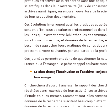
pratiques effectives de la recherche dans une optique
scientifiques dans leur matérialité (lieux de conserva
archives numériques, ou encore l’ouverture de la scie
de leur production documentaire.
Ces évolutions interrogent aussi les pratiques adoptées
sont en effet issus de cultures professionnelles dans
les liens qui existent entre bibliothèques et commun
sous forme numérique, et données de la recherche, exp
besoin de rapprocher leurs pratiques de celles des arc
pressentie, voire souhaitée, par une partie de la prof
Ces journées permettront donc de questionner la natur
France ou à l'étranger. Le présent appel souhaite susci
Le chercheur, l’institution et l’archive : enje
leur usage
On cherchera d’abord à analyser le rapport des cherc
récoltées dans l’exercice de leur activité, ces archive
d’étude en elles-mêmes. Comment sont-elles constituées
données de la recherche suscitent beaucoup d’attention
données de la recherche ne sont pas nécessairement d