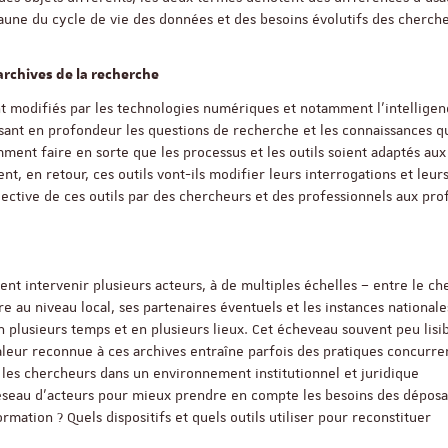
l’aune du cycle de vie des données et des besoins évolutifs des cherch
Objectivité scientifiqu
archives de la recherche
recherche qualitative
ent modifiés par les technologies numériques et notamment l’intellige
ssant en profondeur les questions de recherche et les connaissances q
ment faire en sorte que les processus et les outils
soient adaptés aux
 en retour, ces outils vont-ils modifier leurs interrogations et leur
17 nove
ctive de ces outils par des chercheurs et des professionnels aux prof
Salle Océan
vent intervenir plusieurs acteurs, à de multiples échelles – entre le c
re au niveau local, ses partenaires éventuels et les instances nationale
plusieurs temps et en plusieurs lieux. Cet écheveau souvent peu lisi
aleur reconnue à ces archives entraîne parfois des pratiques concurren
es chercheurs dans un environnement institutionnel et juridique
eau d’acteurs pour mieux prendre en compte les besoins des déposa
rmation ? Quels dispositifs et quels outils utiliser pour reconstituer