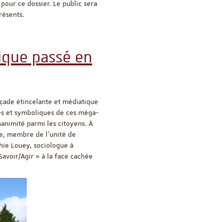
 pour ce dossier. Le public sera
résents.
ReligiS
Financement
ique passé en
Appel à candidatures 
Soutien à la publicati
ReligiS
Date limite de candidature
2026
açade étincelante et médiatique
ues et symboliques de ces méga-
nanimité parmi les citoyens. À
ue, membre de l’unité de
hie Louey, sociologue à
Savoir/Agir » à la face cachée