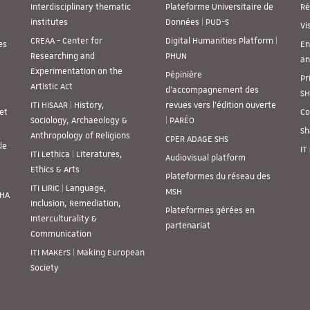
Interdisciplinary thematic
Plateforme Universitaire de
Ré
institutes
Données | PUD-S
Vi
CREAA - Center for
Digital Humanities Platform |
es
En
Researching and
PHUN
an
Experimentation on the
Pépinière
Pr
Artistic Act
d’accompagnement des
SH
ITI HiSAAR | History,
revues vers l’édition ouverte
et
Co
Sociology, Archaeology &
| PARÉO
Sh
Anthropology of Religions
CPER ADAGE SHS
de
IT
ITI Lethica | Literatures,
Audiovisual platform
Ethics & Arts
Plateformes du réseau des
ITI LiRiC | Language,
MSH
SHA
Inclusion, Remediation,
Plateformes gérées en
Interculturality &
partenariat
Communication
ITI MAKErS | Making European
Society