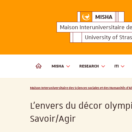
MISHA
Maison Interuniversitair
MISHA
Maison 
Maison Interuniversitaire
d
University of Stra
MISHA
RESEARCH
ITI
MAISON INTERUNIVERSITAIRE DES SCIENCES SOCIALES
Vous êtes ici :
Maison Interuniversitaire des Sciences sociales et des Humanités d'Al
L’envers du décor olympi
Savoir/Agir