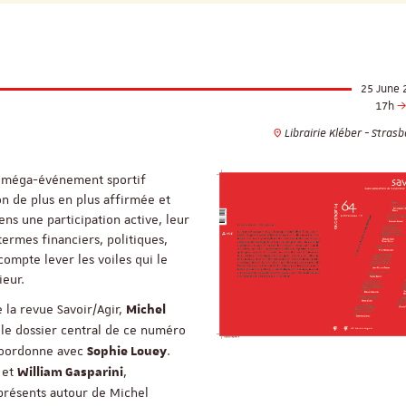
25 June 
17h
Librairie Kléber - Stras
n méga-événement sportif
on de plus en plus affirmée et
ns une participation active, leur
ermes financiers, politiques,
mpte lever les voiles qui le
ieur.
 la revue Savoir/Agir,
Michel
a le dossier central de ce numéro
 coordonne avec
.
Sophie Louey
 et
,
William Gasparini
 présents autour de Michel