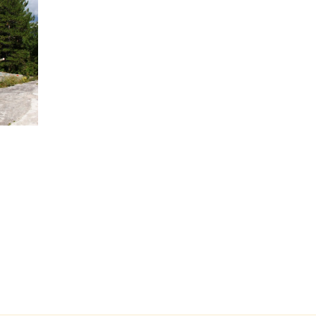
Séminaire
Objectivité scientifiqu
recherche qualitative
17 Nove
Salle Océan