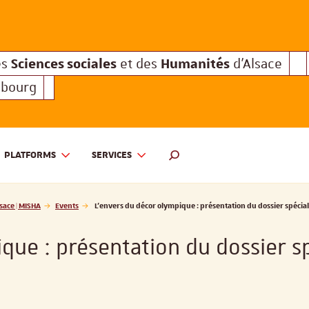
Sciences sociales
Humanités
e des
et des
d'Alsace
Sciences sociales
Hum
Interuniversitaire des
et des
Sciences sociales
Humanités
es
et des
d'Alsace
sbourg
PLATFORMS
SERVICES
 ET DES HUMANITÉS D'ALSACE | MISHA
SEARCH ENGINE
sace | MISHA
Events
L’envers du décor olympique : présentation du dossier spécial
que : présentation du dossier sp