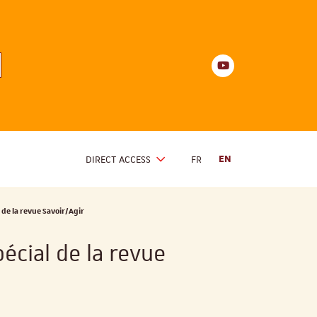
Youtube
anités
d'Alsace
Youtube
DIRECT ACCESS
FR
EN
 de la revue Savoir/Agir
écial de la revue