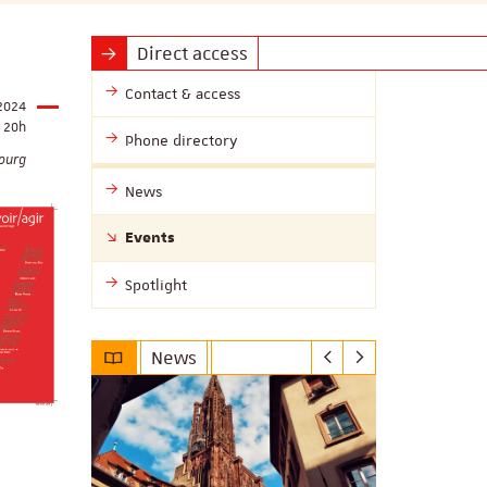
Direct access
Contact & access
2024
20h
Phone directory
bourg
News
Events
Spotlight
News