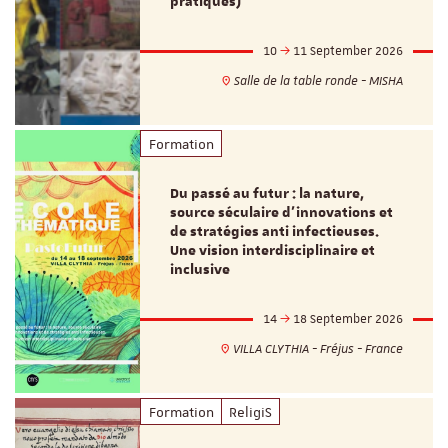
pratiques)
10
11 September 2026
Salle de la table ronde - MISHA
Formation
Du passé au futur : la nature,
source séculaire d’innovations et
de stratégies anti infectieuses.
Une vision interdisciplinaire et
inclusive
14
18 September 2026
VILLA CLYTHIA - Fréjus - France
Formation
ReligiS