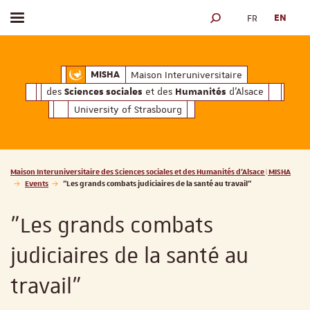
FR
EN
Toggle menu
SEARCH ENGINE
ciales
Humanités
et des
d'Alsace
Maison Interuniversitaire des
Sciences soc
Maison Interuniversitaire
MISHA
des
et des
d'Alsace
Sciences sociales
Humanités
University of Strasbourg
Vous êtes ici :
Maison Interuniversitaire des Sciences sociales et des Humanités d'Alsace | MISHA
Events
"Les grands combats judiciaires de la santé au travail"
"Les grands combats
judiciaires de la santé au
travail"