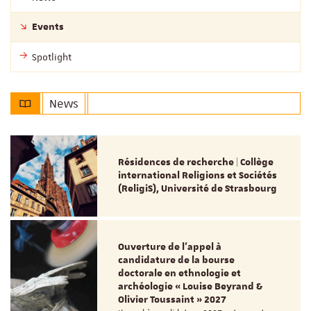
Events
Spotlight
News
Résidences de recherche | Collège
international Religions et Sociétés
(ReligiS), Université de Strasbourg
Ouverture de l'appel à
candidature de la bourse
doctorale en ethnologie et
archéologie « Louise Beyrand &
Olivier Toussaint » 2027