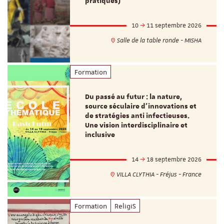
pratiques)
10
11 septembre 2026
Salle de la table ronde - MISHA
Formation
Du passé au futur : la nature,
source séculaire d’innovations et
de stratégies anti infectieuses.
Une vision interdisciplinaire et
inclusive
14
18 septembre 2026
VILLA CLYTHIA - Fréjus - France
Formation
ReligiS