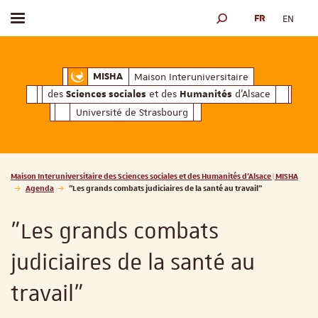
FR
EN
Afficher / masquer le menu
MOTEUR DE RECHERCH
ciales
Humanités
et des
d'Alsace
Maison Interuniversitaire des
Sciences soc
Maison Interuniversitaire
MISHA
des
et des
d'Alsace
Sciences sociales
Humanités
Université de Strasbourg
Vous êtes ici :
Maison Interuniversitaire des Sciences sociales et des Humanités d'Alsace | MISHA
Agenda
"Les grands combats judiciaires de la santé au travail"
"Les grands combats
judiciaires de la santé au
travail"