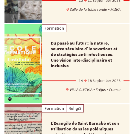
10
11 September 2026
Salle de la table ronde - MISHA
Formation
Du passé au futur : la nature,
source séculaire d’innovations et
de stratégies anti infectieuses.
Une vision interdisciplinaire et
inclusive
14
18 September 2026
VILLA CLYTHIA - Fréjus - France
Formation
ReligiS
L’Evangile de Saint Barnabé et son
utilisation dans les polémiques