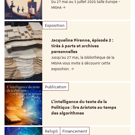
Du 27 mai au 3 juillet 2026 Salle Europe -
MISHA
Exposition
Jacqueline Pirenne, épisode 2 :
tirés à parts et archives
personnelles
Jusqu’au 27 mai, la bibliothèque de la
MISHA vous invite à découvrir cette
exposition.
Publication
L’intelligence du texte de la
Politique : lire Aristote au temps
des algorithmes
ReligiS
Financement