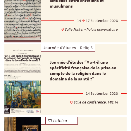
actuelles entre chrétiens et
musulmans
14
17 September 2026
Salle Fustel - Palais universitaire
Journée d'études
ReligiS
Journée d’études "Y a-t-il une
spécificité française de la prise en
compte de la religion dans le
domaine de la santé ?"
14 September 2026
Salle de conférence, MISHA
ITI Lethica