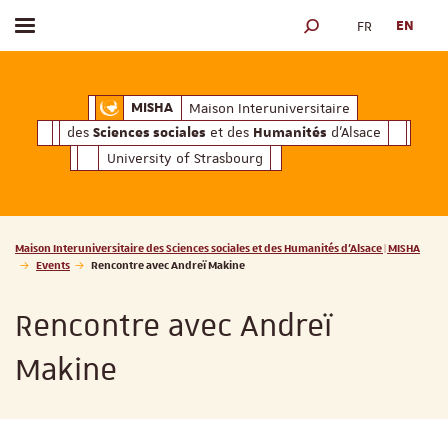
FR
EN
Toggle menu
SEARCH ENGINE
ciales
Humanités
et des
d'Alsace
Maison Interuniversitaire des
Sciences soc
Maison Interuniversitaire
MISHA
des
et des
d'Alsace
Sciences sociales
Humanités
University of Strasbourg
Vous êtes ici :
Maison Interuniversitaire des Sciences sociales et des Humanités d'Alsace | MISHA
Events
Rencontre avec Andreï Makine
Rencontre avec Andreï
Makine