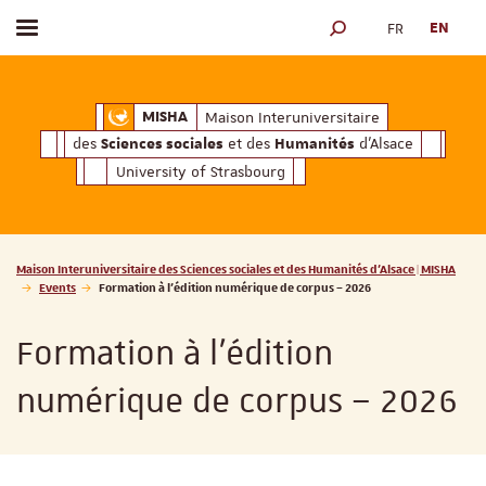
FR
EN
Toggle menu
SEARCH ENGINE
ciales
Humanités
et des
d'Alsace
Maison Interuniversitaire des
Sciences soc
Maison Interuniversitaire
MISHA
des
et des
d'Alsace
Sciences sociales
Humanités
University of Strasbourg
Vous êtes ici :
Maison Interuniversitaire des Sciences sociales et des Humanités d'Alsace | MISHA
Events
Formation à l’édition numérique de corpus – 2026
Formation à l’édition
numérique de corpus – 2026