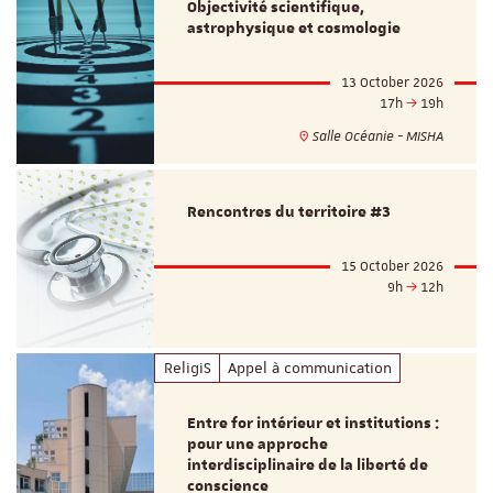
Objectivité scientifique,
astrophysique et cosmologie
13 October 2026
17h
19h
Salle Océanie - MISHA
Rencontres du territoire #3
15 October 2026
9h
12h
ReligiS
Appel à communication
Entre for intérieur et institutions :
pour une approche
interdisciplinaire de la liberté de
conscience