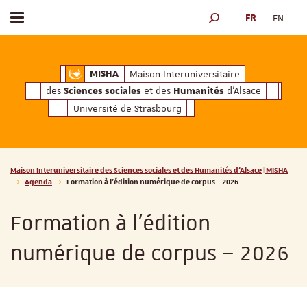
FR
EN
Afficher / masquer le menu
MOTEUR DE RECHERCH
ciales
Humanités
et des
d'Alsace
Maison Interuniversitaire des
Sciences soc
Maison Interuniversitaire
MISHA
des
et des
d'Alsace
Sciences sociales
Humanités
Université de Strasbourg
Vous êtes ici :
Maison Interuniversitaire des Sciences sociales et des Humanités d'Alsace | MISHA
Agenda
Formation à l’édition numérique de corpus – 2026
Formation à l’édition
numérique de corpus – 2026