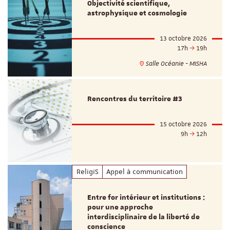
Objectivité scientifique,
astrophysique et cosmologie
13 octobre 2026
17h
19h
Salle Océanie - MISHA
Rencontres du territoire #3
15 octobre 2026
9h
12h
ReligiS
Appel à communication
Entre for intérieur et institutions :
pour une approche
interdisciplinaire de la liberté de
conscience