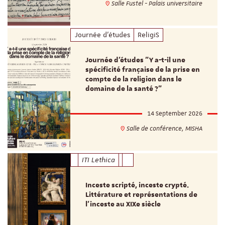
Salle Fustel - Palais universitaire
Journée d'études
ReligiS
Journée d’études "Y a-t-il une
spécificité française de la prise en
compte de la religion dans le
domaine de la santé ?"
14 September 2026
Salle de conférence, MISHA
ITI Lethica
Inceste scripté, inceste crypté.
Littérature et représentations de
l’inceste au XIXe siècle