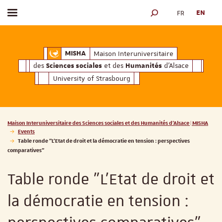
FR
EN
Toggle menu
SEARCH ENGINE
ciales
Humanités
et des
d'Alsace
Maison Interuniversitaire des
Sciences soc
Maison Interuniversitaire
MISHA
des
et des
d'Alsace
Sciences sociales
Humanités
University of Strasbourg
Vous êtes ici :
Maison Interuniversitaire des Sciences sociales et des Humanités d'Alsace | MISHA
Events
Table ronde "L'Etat de droit et la démocratie en tension : perspectives
comparatives"
Table ronde "L'Etat de droit et
la démocratie en tension :