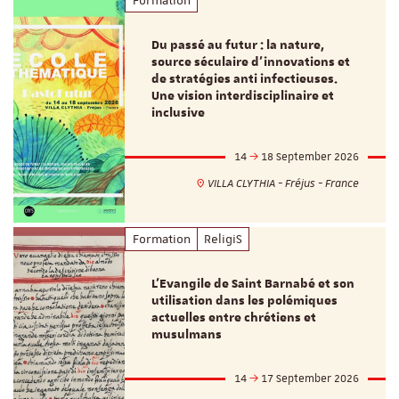
Formation
Du passé au futur : la nature,
source séculaire d’innovations et
de stratégies anti infectieuses.
Une vision interdisciplinaire et
inclusive
14
18 September 2026
VILLA CLYTHIA - Fréjus - France
Formation
ReligiS
L’Evangile de Saint Barnabé et son
utilisation dans les polémiques
actuelles entre chrétiens et
musulmans
14
17 September 2026