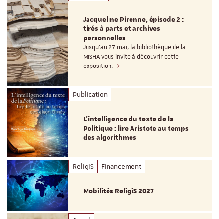
Jacqueline Pirenne, épisode 2 :
tirés à parts et archives
personnelles
Jusqu’au 27 mai, la bibliothèque de la
MISHA vous invite à découvrir cette
exposition.
Publication
L’intelligence du texte de la
Politique : lire Aristote au temps
des algorithmes
ReligiS
Financement
Mobilités ReligiS 2027