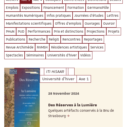
Emplois
Expositions
Financement
Formation
GermanoPôle
Humanités Numériques
Infos pratiques
Journées d'études
Lettres
Manifestations scientifiques
Offres d'emplois
Ouvrages
Ouvroir
PHuN
PUD
Performances
Prix et distinctions
Projections
Projets
Publications
Recherche
ReligiS
Rencontres
Reportages
Revue Archimède
RnMSH
Résidences artistiques
Services
Spectacles
Séminaires
Universités d'hiver
Vidéos
ITI HiSAAR
Université d'hiver
Axe 1
28 November 2024
Des Réserves à la Lumière
Quelques artéfacts conservés à la Bnu de
Strasbourg