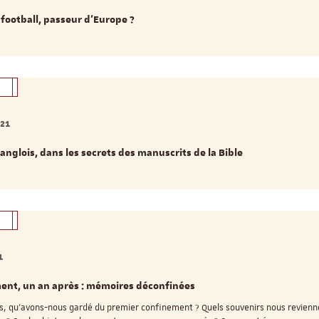
 football, passeur d’Europe ?
021
anglois, dans les secrets des manuscrits de la Bible
1
ent, un an après : mémoires déconfinées
s, qu’avons-nous gardé du premier confinement ? Quels souvenirs nous revienn