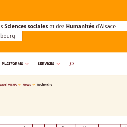
Sciences sociales
Humanités
e des
et des
d'Alsace
Sciences sociales
Hum
Interuniversitaire des
et des
Sciences sociales
Humanités
es
et des
d'Alsace
sbourg
PLATFORMS
SERVICES
 ET DES HUMANITÉS D'ALSACE | MISHA
SEARCH ENGINE
sace | MISHA
News
Recherche