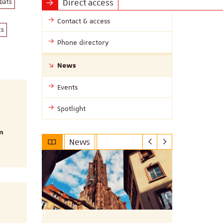
Direct access
bats
Contact & access
ts
Phone directory
News
Events
Spotlight
on
News