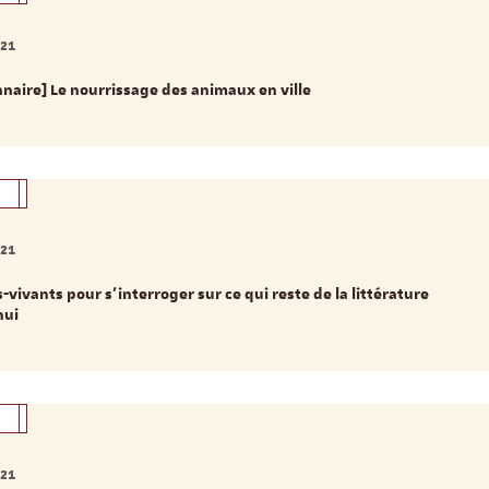
021
naire] Le nourrissage des animaux en ville
021
-vivants pour s’interroger sur ce qui reste de la littérature
hui
021