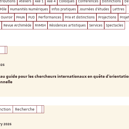
tributions
Ateliers
Axe 1
Axe 4
Colloques
Conférences
Distinctions
Dé
Pôle
Humanités Numériques
Infos pratiques
Journées d'études
Lettres
Ouvroir
PHuN
PUD
Performances
Prix et distinctions
Projections
Proje
Revue Archimède
RnMSH
Résidences artistiques
Services
Spectacles
026
au guide pour les chercheurs internationaux en quête d'orientati
onnelle
inction
Recherche
ry 2026
ReligiS
Financement