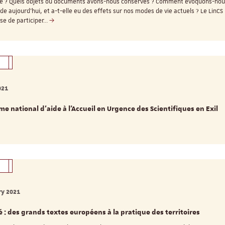
e ? Quels objets ou documents avons-nous conservés ? Comment évoquons-no
de aujourd’hui, et a-t-elle eu des effets sur nos modes de vie actuels ? Le LinCS
se de participer…
021
 national d’aide à l’Accueil en Urgence des Scientifiques en Exil
ry 2021
é : des grands textes européens à la pratique des territoires