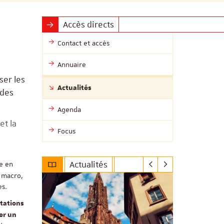
Accès directs
Contact et accès
Annuaire
ser les
Actualités
 des
Agenda
et la
Focus
Actualités
ie en
 macro,
es.
ntations
er un