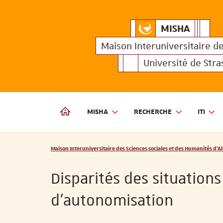
MISHA
Maison Interuniversitair
MISHA
Maison 
Maison Interuniversitaire
d
Université de Str
MISHA
RECHERCHE
ITI
MAISON INTERUNIVERSITAIRE DES SCIENCES SOCIALES
Vous êtes ici :
Maison Interuniversitaire des Sciences sociales et des Humanités d'Al
Disparités des situation
d’autonomisation