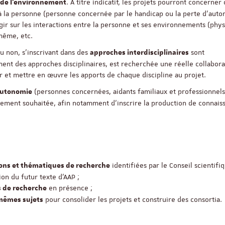
. A titre indicatif, les projets pourront concerner
de l’environnement
 à la personne (personne concernée par le handicap ou la perte d’auto
ReligiS
Financement
gir sur les interactions entre la personne et ses environnements (phys
-même, etc.
ou non, s’inscrivant dans des
sont
approches interdisciplinaires
Appel à candidatures 
ent des approches disciplinaires, est recherchée une réelle collabora
Soutien à la publicati
er et mettre en œuvre les apports de chaque discipline au projet.
ReligiS
(personnes concernées, aidants familiaux et professionnels
’autonomie
Date limite de candidature
2026
également souhaitée, afin notamment d’inscrire la production de connais
identifiées par le Conseil scientifi
ions et thématiques de recherche
on du futur texte d’AAP ;
en présence ;
s de recherche
pour consolider les projets et construire des consortia.
 mêmes sujets