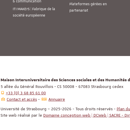
& communication
Plateformes gérées en
ITI MAKErS | Fabrique de la
partenariat
société européenne
Maison Interuniversitaire des Sciences sociales et des Humanités d
5 allée du Général Rouvillois - CS 50008 - 67083 Strasbourg cedex
+33 (0) 3 68 85 61 00
Contact et accès
Annuaire
Université de Strasbourg – 2025-2026 - Tous droits réservés
-
Plan du
Site web réalisé par le
Domaine conception web | DCWeb | SACRE - Di