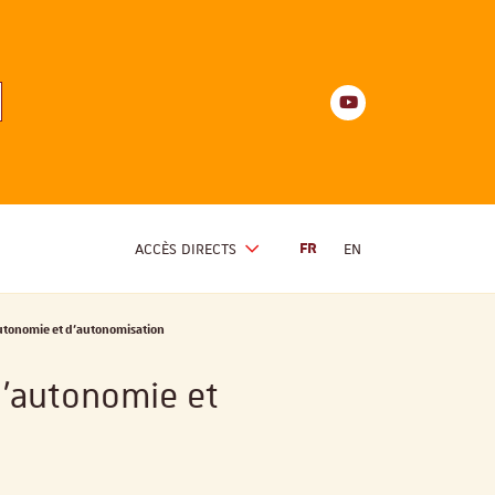
Youtube
anités
d'Alsace
Youtube
ACCÈS DIRECTS
FR
EN
’autonomie et d’autonomisation
 l’autonomie et