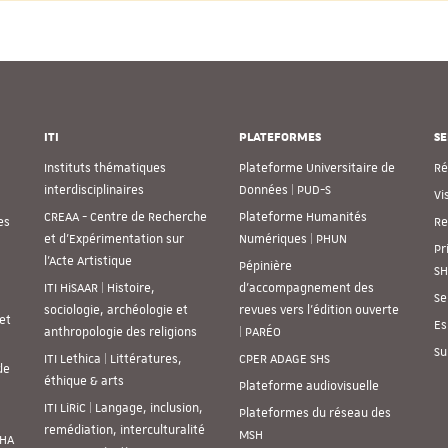
ITI
PLATEFORMES
SE
Instituts thématiques
Plateforme Universitaire de
Ré
interdisciplinaires
Données | PUD-S
Vi
CREAA - Centre de Recherche
Plateforme Humanités
es
Re
et d’Expérimentation sur
Numériques | PHUN
Pr
l’Acte Artistique
Pépinière
SH
ITI HiSAAR | Histoire,
d’accompagnement des
Se
sociologie, archéologie et
revues vers l’édition ouverte
et
Es
anthropologie des religions
| PARÉO
Su
ITI Lethica | Littératures,
CPER ADAGE SHS
de
éthique & arts
Plateforme audiovisuelle
ITI LiRiC | Langage, inclusion,
Plateformes du réseau des
remédiation, interculturalité
MSH
SHA