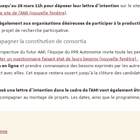
sur le sit
jusqu’au 28 mars 11h pour déposer leur lettre d’intention
Séminaire
e site de l’ANR (nouvelle fenêtre)
.
également aux organisations désireuses de participer à la product
 projet de recherche participative.
Objectivité scientifiqu
mpagner la constitution de consortia
recherche qualitative
 perspective du futur AAP, l’équipe du PPR Autonomie invite toute les p
er un questionnaire faisant état de leurs besoins (nouvelle fenêtre)
;
et prendre connaissance des besoins exprimés par les autre
 en ligne
17 nove
 avec elles. Cet espace restera ouvert jusqu’à la clôture des candidat
Salle Océan
sé une lettre d’intention dans le cadre de l’AMI vont également êt
compagner au montage de projets. Les dates, ainsi que le programme,
omie