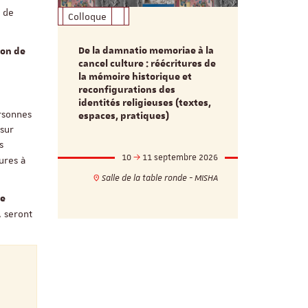
e de
Colloque
Formation
De la damnatio memoriae à la
ion de
Du passé au
cancel culture : réécritures de
source séc
e et
la mémoire historique et
d’innovati
reconfigurations des
anti infec
identités religieuses (textes,
interdiscip
ersonnes
espaces, pratiques)
 sur
s
mbre 2026
10
11 septembre 2026
1
ures à
17h
18h
Salle de la table ronde - MISHA
VILLA C
ie - MISHA
re
 seront