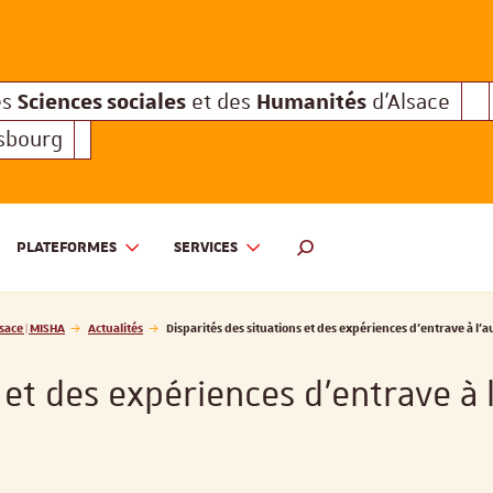
Sciences sociales
Humanités
e des
et des
d'Alsace
Sciences sociales
Hum
Interuniversitaire des
et des
Sciences sociales
Humanités
es
et des
d'Alsace
asbourg
PLATEFORMES
SERVICES
 ET DES HUMANITÉS D'ALSACE | MISHA
MOTEUR DE RECHERCHE
sace | MISHA
Actualités
Disparités des situations et des expériences d’entrave à l
s et des expériences d’entrave à