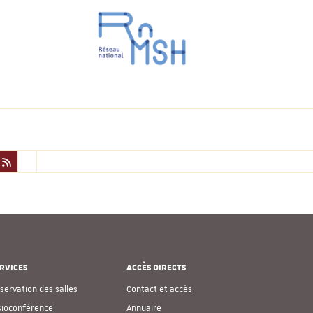
RVICES
ACCÈS DIRECTS
servation des salles
Contact et accès
sioconférence
Annuaire