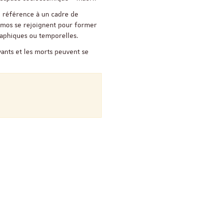
i référence à un cadre de
smos se rejoignent pour former
Appel à candidatures 
graphiques ou temporelles.
Soutien à la publicati
ants et les morts peuvent se
ReligiS
Date limite de candidature
2026
Séminaire