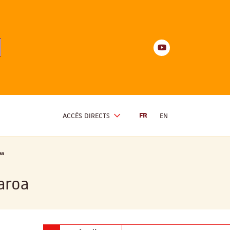
Youtube
anités
d'Alsace
Youtube
ACCÈS DIRECTS
FR
EN
oa
aroa