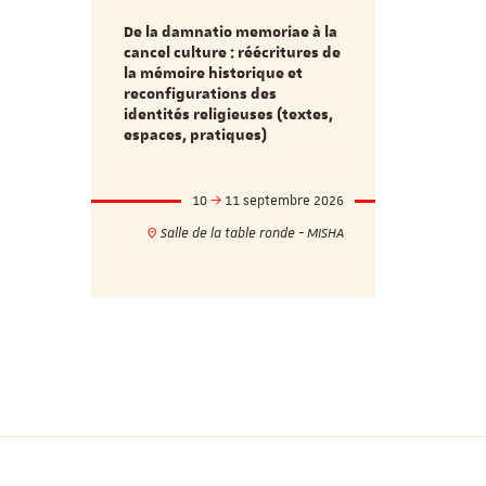
De la damnatio memoriae à la
Du passé au
cancel culture : réécritures de
source séc
e et
la mémoire historique et
d’innovati
reconfigurations des
anti infec
identités religieuses (textes,
interdiscip
espaces, pratiques)
mbre 2026
10
11 septembre 2026
1
17h
18h
Salle de la table ronde - MISHA
VILLA C
ie - MISHA