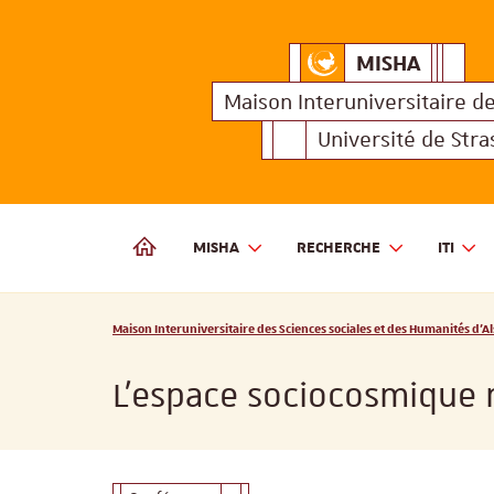
MISHA
Maison Interuniversitair
MISHA
Maison 
Maison Interuniversitaire
d
Université de Str
MISHA
RECHERCHE
ITI
MAISON INTERUNIVERSITAIRE DES SCIENCES SOCIALES
Vous êtes ici :
Maison Interuniversitaire des Sciences sociales et des Humanités d'Al
L'espace sociocosmique 