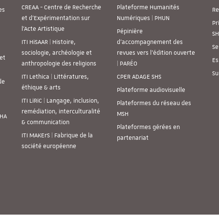
CREAA - Centre de Recherche
Plateforme Humanités
es
Re
et d’Expérimentation sur
Numériques | PHUN
Pr
l’Acte Artistique
Pépinière
SH
ITI HiSAAR | Histoire,
d’accompagnement des
Se
sociologie, archéologie et
revues vers l’édition ouverte
et
Es
anthropologie des religions
| PARÉO
Su
ITI Lethica | Littératures,
CPER ADAGE SHS
de
éthique & arts
Plateforme audiovisuelle
ITI LiRiC | Langage, inclusion,
Plateformes du réseau des
remédiation, interculturalité
MSH
SHA
& communication
Plateformes gérées en
ITI MAKErS | Fabrique de la
partenariat
société européenne