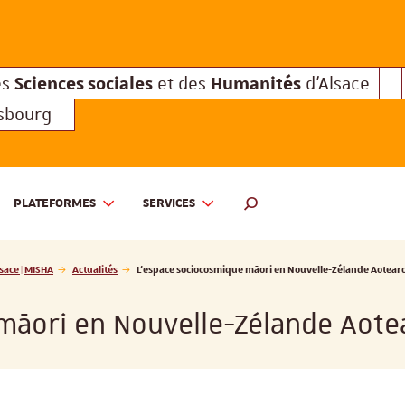
Sciences sociales
Humanités
e des
et des
d'Alsace
Sciences sociales
Hum
Interuniversitaire des
et des
Sciences sociales
Humanités
es
et des
d'Alsace
asbourg
PLATEFORMES
SERVICES
 ET DES HUMANITÉS D'ALSACE | MISHA
MOTEUR DE RECHERCHE
sace | MISHA
Actualités
L'espace sociocosmique māori en Nouvelle-Zélande Aotear
māori en Nouvelle-Zélande Aote