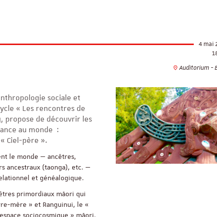
4 mai 
1
Auditorium - 
nthropologie sociale et
cycle « Les rencontres de
g, propose de découvrir les
sance au monde :
« Ciel-père ».
uent le monde — ancêtres,
rs ancestraux (taonga), etc. —
elationnel et généalogique.
cêtres primordiaux māori qui
re-mère » et Ranguinui, le «
ReligiS
Financement
’espace sociocosmique » māori.