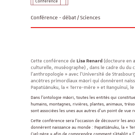
Conférence
Conférence - débat / Sciences
Cette conférence de
Lisa Renard
(docteure en a
culturelle, muséographe) , dans le cadre du du 
l’anthropologie » avec l’Université de Strasbour
ancêtres primordiaux māori qui donnèrent nais
Papatūānuku, la « Terre-mère » et Ranguinui, le 
Dans l’ontologie māori, toutes les entités qui constit
humains, montagnes, rivières, plantes, animaux, tréso
sont associées les unes aux autres d’un point de vue r
Cette conférence sera l’occasion de découvrir les an
donnèrent naissance au monde : Papatūānuku, la « Ter
Ciel-père » afin de comprendre comment s’établit « l