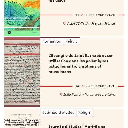
inclusive
14
18 septembre 2026
VILLA CLYTHIA - Fréjus - France
Formation
ReligiS
L’Evangile de Saint Barnabé et son
utilisation dans les polémiques
actuelles entre chrétiens et
musulmans
14
17 septembre 2026
Salle Fustel - Palais universitaire
Journée d'études
ReligiS
Journée d’études "Y a-t-il une