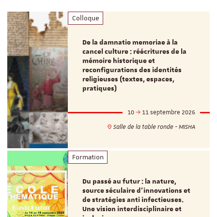
Colloque
De la damnatio memoriae à la
cancel culture : réécritures de la
mémoire historique et
reconfigurations des identités
religieuses (textes, espaces,
pratiques)
10
11 septembre 2026
Salle de la table ronde - MISHA
Formation
Du passé au futur : la nature,
source séculaire d’innovations et
de stratégies anti infectieuses.
Une vision interdisciplinaire et