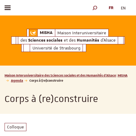
FR
EN
Afficher / masquer le menu
MOTEUR DE RECHERCH
ciales
Humanités
et des
d'Alsace
Maison Interuniversitaire des
Sciences soc
Maison Interuniversitaire
MISHA
des
et des
d'Alsace
Sciences sociales
Humanités
Université de Strasbourg
Vous êtes ici :
Maison Interuniversitaire des Sciences sociales et des Humanités d'Alsace | MISHA
Agenda
Corps à (re)construire
Corps à (re)construire
Colloque