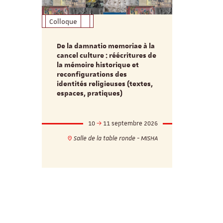
Colloque
Formation
De la damnatio memoriae à la
Du passé au
cancel culture : réécritures de
source séc
e et
la mémoire historique et
d’innovati
reconfigurations des
anti infec
identités religieuses (textes,
interdiscip
espaces, pratiques)
mbre 2026
10
11 septembre 2026
1
17h
18h
Salle de la table ronde - MISHA
VILLA C
ie - MISHA