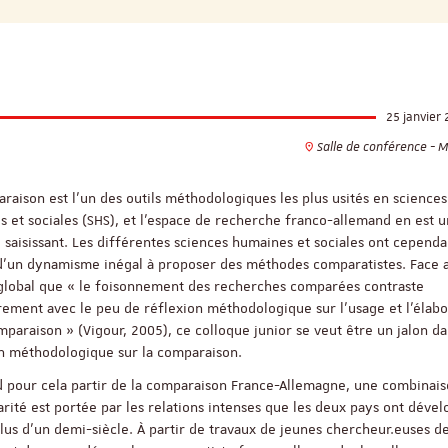
25 janvier
Salle de conférence - 
raison est l’un des outils méthodologiques les plus usités en sciences
 et sociales (SHS), et l’espace de recherche franco-allemand en est u
saisissant. Les différentes sciences humaines et sociales ont cependan
d’un dynamisme inégal à proposer des méthodes comparatistes. Face 
 global que « le foisonnement des recherches comparées contraste
rement avec le peu de réflexion méthodologique sur l’usage et l’élabo
mparaison » (Vigour, 2005), ce colloque junior se veut être un jalon da
on méthodologique sur la comparaison.
d pour cela partir de la comparaison France-Allemagne, une combinai
arité est portée par les relations intenses que les deux pays ont déve
lus d’un demi-siècle. À partir de travaux de jeunes chercheur.euses d