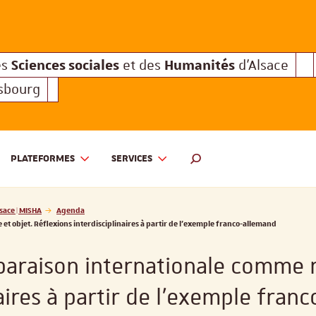
Sciences sociales
Humanités
e des
et des
d'Alsace
Sciences sociales
Hum
Interuniversitaire des
et des
Sciences sociales
Humanités
es
et des
d'Alsace
asbourg
PLATEFORMES
SERVICES
 ET DES HUMANITÉS D'ALSACE | MISHA
MOTEUR DE RECHERCHE
sace | MISHA
Agenda
t objet. Réflexions interdisciplinaires à partir de l’exemple franco-allemand
mparaison internationale comme 
naires à partir de l’exemple fran