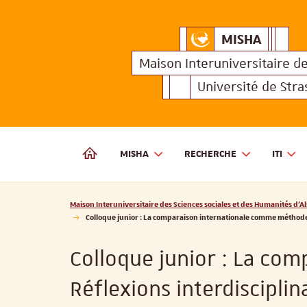
MISHA
Maison Interuniversitair
MISHA
Maison 
Maison Interuniversitaire
d
Université de Str
MISHA
RECHERCHE
ITI
MAISON INTERUNIVERSITAIRE DES SCIENCES SOCIALES
Vous êtes ici :
Maison Interuniversitaire des Sciences sociales et des Humanités d'Al
Colloque junior : La comparaison internationale comme méthode e
Colloque junior : La co
Réflexions interdiscipli