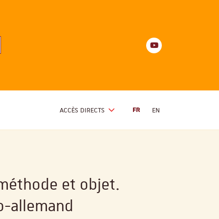
Youtube
anités
d'Alsace
Youtube
ACCÈS DIRECTS
FR
EN
méthode et objet.
co-allemand