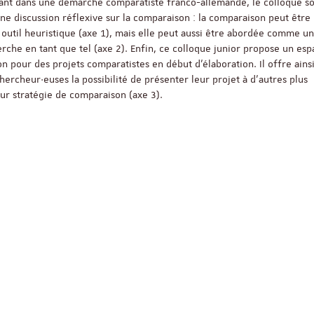
vant dans une démarche comparatiste franco-allemande, le colloque s
e discussion réflexive sur la comparaison : la comparaison peut être
 outil heuristique (axe 1), mais elle peut aussi être abordée comme un
ReligiS
Financement
rche en tant que tel (axe 2). Enfin, ce colloque junior propose un es
on pour des projets comparatistes en début d’élaboration. Il offre ains
hercheur·euses la possibilité de présenter leur projet à d’autres plus
Appel à candidatures 
eur stratégie de comparaison (axe 3).
Soutien à la publicati
ReligiS
Date limite de candidature
2026