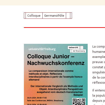
Colloque
GermanoPôle
La compa
humaines
exemple 
preuve 
constat
singuliè
de la co
réflexi
Il enten
la popul
depuis p