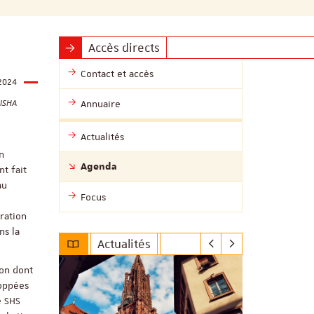
Accès directs
Contact et accès
 2024
MISHA
Annuaire
Actualités
n
Agenda
t fait
au
Focus
ration
ns la
Actualités
son dont
loppées
e SHS