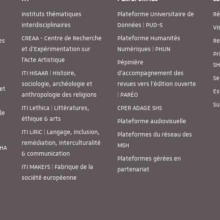
Instituts thématiques
Plateforme Universitaire de
Ré
interdisciplinaires
Données | PUD-S
Vi
CREAA - Centre de Recherche
Plateforme Humanités
es
Re
et d’Expérimentation sur
Numériques | PHUN
Pr
l’Acte Artistique
Pépinière
SH
ITI HiSAAR | Histoire,
d’accompagnement des
Se
sociologie, archéologie et
revues vers l’édition ouverte
et
Es
anthropologie des religions
| PARÉO
Su
ITI Lethica | Littératures,
CPER ADAGE SHS
de
éthique & arts
Plateforme audiovisuelle
ITI LiRiC | Langage, inclusion,
Plateformes du réseau des
remédiation, interculturalité
MSH
SHA
& communication
Plateformes gérées en
ITI MAKErS | Fabrique de la
partenariat
société européenne