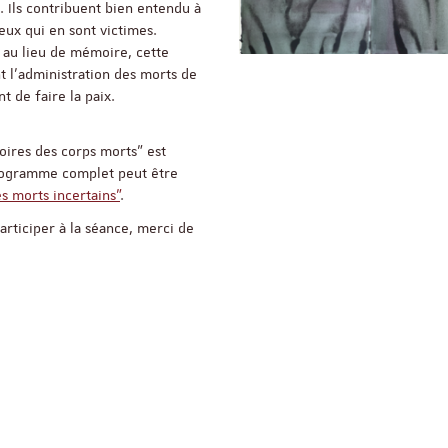
 Ils contribuent bien entendu à
ceux qui en sont victimes.
ReligiS
Financement
r au lieu de mémoire, cette
t l’administration des morts de
 de faire la paix.
Appel à candidatures 
oires des corps morts" est
Soutien à la publicati
ReligiS
rogramme complet peut être
s morts incertains"
.
Date limite de candidature
2026
participer à la séance, merci de