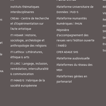
Instituts thématiques
Plateforme Universitaire de
Ré
interdisciplinaires
Données | PUD-S
Vi
CREAA - Centre de Recherche
Plateforme Humanités
es
Re
et d’Expérimentation sur
Numériques | PHUN
Pr
l’Acte Artistique
Pépinière
SH
ITI HiSAAR | Histoire,
d’accompagnement des
Se
sociologie, archéologie et
revues vers l’édition ouverte
et
Es
anthropologie des religions
| PARÉO
Su
ITI Lethica | Littératures,
CPER ADAGE SHS
de
éthique & arts
Plateforme audiovisuelle
ITI LiRiC | Langage, inclusion,
Plateformes du réseau des
remédiation, interculturalité
MSH
SHA
& communication
Plateformes gérées en
ITI MAKErS | Fabrique de la
partenariat
société européenne