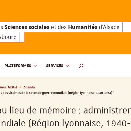
Sciences sociales
Humanités
e des
et des
d'Alsace
Sciences sociales
Hum
Interuniversitaire des
et des
Sciences sociales
Humanités
es
et des
d'Alsace
asbourg
PLATEFORMES
SERVICES
 ET DES HUMANITÉS D'ALSACE | MISHA
MOTEUR DE RECHERCHE
sace | MISHA
Agenda
rps des victimes de la Seconde guerre mondiale (Région lyonnaise, 1940-1954)"
au lieu de mémoire : administrer
ndiale (Région lyonnaise, 1940