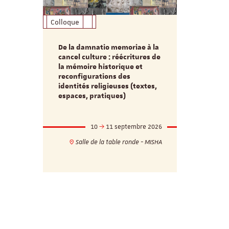
Colloque
Formation
De la damnatio memoriae à la
Du passé au
cancel culture : réécritures de
source séc
e et
la mémoire historique et
d’innovati
reconfigurations des
anti infec
identités religieuses (textes,
interdiscip
espaces, pratiques)
mbre 2026
10
11 septembre 2026
1
17h
18h
Salle de la table ronde - MISHA
VILLA C
ie - MISHA