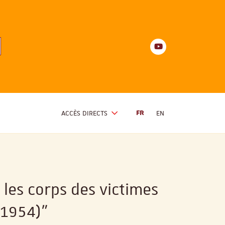
Youtube
anités
d'Alsace
Youtube
ACCÈS DIRECTS
FR
EN
 les corps des victimes
-1954)"