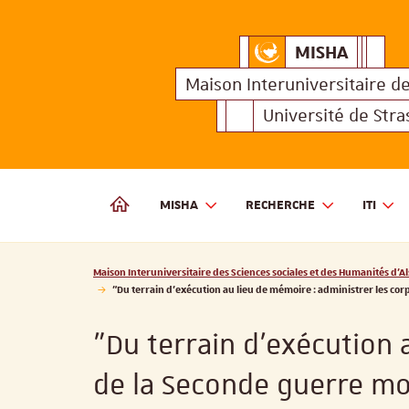
MISHA
Maison Interuniversitair
MISHA
Maison 
Maison Interuniversitaire
d
Université de Str
MISHA
RECHERCHE
ITI
MAISON INTERUNIVERSITAIRE DES SCIENCES SOCIALES
Vous êtes ici :
Maison Interuniversitaire des Sciences sociales et des Humanités d'Al
"Du terrain d’exécution au lieu de mémoire : administrer les co
"Du terrain d’exécution 
de la Seconde guerre mo