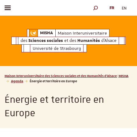
FR
EN
Afficher / masquer le menu
MOTEUR DE RECHERCH
ciales
Humanités
et des
d'Alsace
Maison Interuniversitaire des
Sciences soc
Maison Interuniversitaire
MISHA
des
et des
d'Alsace
Sciences sociales
Humanités
Université de Strasbourg
Vous êtes ici :
Maison Interuniversitaire des Sciences sociales et des Humanités d'Alsace | MISHA
Agenda
Énergie et territoire en Europe
Énergie et territoire en
Europe