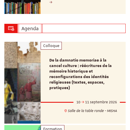
Agenda
Colloque
De la damnatio memoriae à la
cancel culture : réécritures de la
mémoire historique et
reconfigurations des identités
religieuses (textes, espaces,
pratiques)
10
11 septembre 2026
Salle de la table ronde - MISHA
Formation