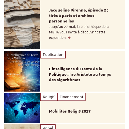
Jacqueline Pirenne, épisode 2 :
tirés à parts et archives
personnelles
Jusqu’au 27 mai, la bibliothèque de la
MISHA vous invite à découvrir cette
exposition.
Publication
L’intelligence du texte de la
Politique : lire Aristote au temps
des algorithmes
ReligiS
Financement
Mobilités ReligiS 2027
Appel