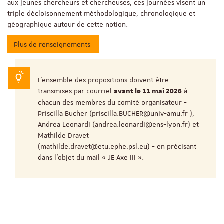
aux jeunes chercheurs et chercheuses, ces journées visent un
triple décloisonnement méthodologique, chronologique et
géographique autour de cette notion.
Plus de renseignements
L’ensemble des propositions doivent être
transmises par courriel
à
avant le 11 mai 2026
chacun des membres du comité organisateur -
Priscilla Bucher (priscilla.BUCHER@univ-amu.fr ),
Andrea Leonardi (andrea.leonardi@ens-lyon.fr) et
Mathilde Dravet
(mathilde.dravet@etu.ephe.psl.eu) - en précisant
dans l’objet du mail « JE Axe III ».