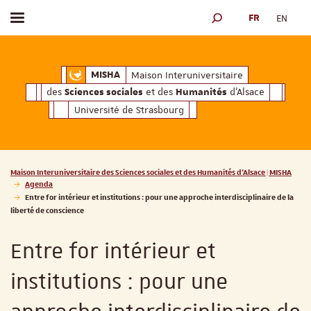
FR
EN
Afficher / masquer le menu
MOTEUR DE RECHERCH
ciales
Humanités
et des
d'Alsace
Maison Interuniversitaire des
Sciences soc
Maison Interuniversitaire
MISHA
des
et des
d'Alsace
Sciences sociales
Humanités
Université de Strasbourg
Vous êtes ici :
Maison Interuniversitaire des Sciences sociales et des Humanités d'Alsace | MISHA
Agenda
Entre for intérieur et institutions : pour une approche interdisciplinaire de la
liberté de conscience
Entre for intérieur et
institutions : pour une