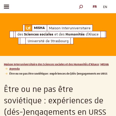
FR
EN
Afficher / masquer le menu
MOTEUR DE RECHERCH
ciales
Humanités
et des
d'Alsace
Maison Interuniversitaire des
Sciences soc
Maison Interuniversitaire
MISHA
des
et des
d'Alsace
Sciences sociales
Humanités
Université de Strasbourg
Vous êtes ici :
Maison Interuniversitaire des Sciences sociales et des Humanités d'Alsace | MISHA
Agenda
Être ou ne pas être soviétique : expériences de (dés-)engagements en URSS
Être ou ne pas être
soviétique : expériences de
(dés-)engagements en URSS