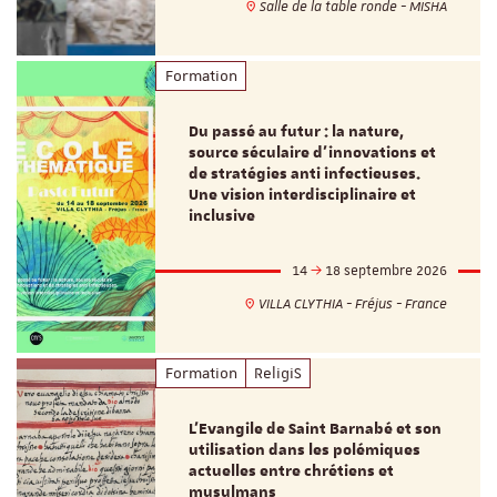
Salle de la table ronde - MISHA
Formation
Du passé au futur : la nature,
source séculaire d’innovations et
de stratégies anti infectieuses.
Une vision interdisciplinaire et
inclusive
14
18 septembre 2026
VILLA CLYTHIA - Fréjus - France
Formation
ReligiS
L’Evangile de Saint Barnabé et son
utilisation dans les polémiques
actuelles entre chrétiens et
musulmans