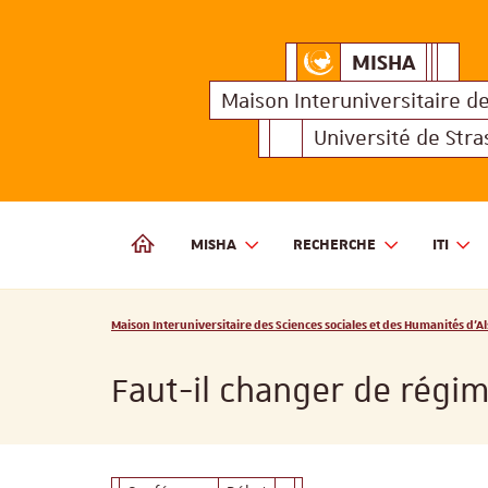
MISHA
Maison Interuniversitair
MISHA
Maison 
Maison Interuniversitaire
d
Université de Str
MISHA
RECHERCHE
ITI
MAISON INTERUNIVERSITAIRE DES SCIENCES SOCIALES
Vous êtes ici :
Maison Interuniversitaire des Sciences sociales et des Humanités d'Al
Faut-il changer de régim