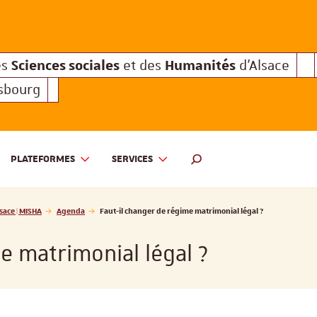
Sciences sociales
Humanités
e des
et des
d'Alsace
Sciences sociales
Hum
Interuniversitaire des
et des
Sciences sociales
Humanités
es
et des
d'Alsace
asbourg
PLATEFORMES
SERVICES
 ET DES HUMANITÉS D'ALSACE | MISHA
MOTEUR DE RECHERCHE
sace | MISHA
Agenda
Faut-il changer de régime matrimonial légal ?
e matrimonial légal ?