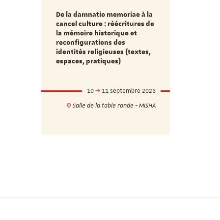
De la damnatio memoriae à la
Du passé au
cancel culture : réécritures de
source séc
e et
la mémoire historique et
d’innovati
reconfigurations des
anti infec
identités religieuses (textes,
interdiscip
espaces, pratiques)
mbre 2026
10
11 septembre 2026
1
17h
18h
Salle de la table ronde - MISHA
VILLA C
ie - MISHA