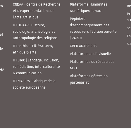
CREAA - Centre de Recherche
Plateforme Humanités
es
Re
et d’Expérimentation sur
Numériques | PHUN
Pr
l’Acte Artistique
Pépinière
SH
ITI HiSAAR | Histoire,
d’accompagnement des
Se
sociologie, archéologie et
revues vers l’édition ouverte
et
Es
anthropologie des religions
| PARÉO
Su
ITI Lethica | Littératures,
CPER ADAGE SHS
de
éthique & arts
Plateforme audiovisuelle
ITI LiRiC | Langage, inclusion,
Plateformes du réseau des
remédiation, interculturalité
MSH
SHA
& communication
Plateformes gérées en
ITI MAKErS | Fabrique de la
partenariat
société européenne