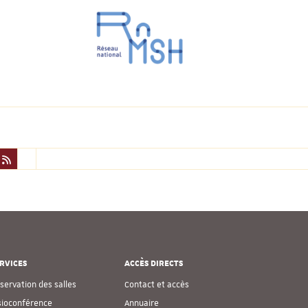
RVICES
ACCÈS DIRECTS
servation des salles
Contact et accès
sioconférence
Annuaire