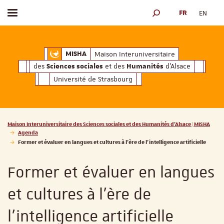
FR
EN
Afficher / masquer le menu
MOTEUR DE RECHERCH
ciales
Humanités
et des
d'Alsace
Maison Interuniversitaire des
Sciences soc
Maison Interuniversitaire
MISHA
des
et des
d'Alsace
Sciences sociales
Humanités
Université de Strasbourg
Vous êtes ici :
Maison Interuniversitaire des Sciences sociales et des Humanités d'Alsace | MISHA
Agenda
Former et évaluer en langues et cultures à l’ère de l’intelligence artificielle
Former et évaluer en langues
et cultures à l’ère de
l’intelligence artificielle