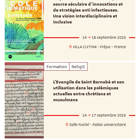
source séculaire d’innovations et
de stratégies anti infectieuses.
Une vision interdisciplinaire et
inclusive
14
18 septembre 2026
VILLA CLYTHIA - Fréjus - France
Formation
ReligiS
L’Evangile de Saint Barnabé et son
utilisation dans les polémiques
actuelles entre chrétiens et
musulmans
14
17 septembre 2026
Salle Fustel - Palais universitaire