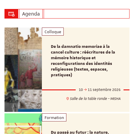
Agenda
Colloque
De la damnatio memoriae à la
cancel culture : réécritures de la
mémoire historique et
reconfigurations des identités
religieuses (textes, espaces,
pratiques)
10
11 septembre 2026
Salle de la table ronde - MISHA
Formation
Du passé au futur : la nature,