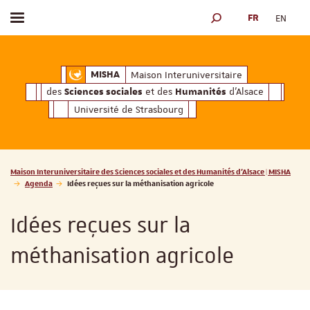
FR
EN
Afficher / masquer le menu
MOTEUR DE RECHERCH
ciales
Humanités
et des
d'Alsace
Maison Interuniversitaire des
Sciences soc
Maison Interuniversitaire
MISHA
des
et des
d'Alsace
Sciences sociales
Humanités
Université de Strasbourg
Vous êtes ici :
Maison Interuniversitaire des Sciences sociales et des Humanités d'Alsace | MISHA
Agenda
Idées reçues sur la méthanisation agricole
Idées reçues sur la
méthanisation agricole