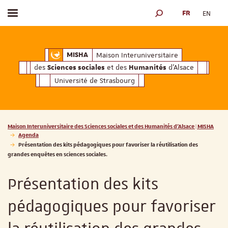
FR
EN
Afficher / masquer le menu
MOTEUR DE RECHERCH
ciales
Humanités
et des
d'Alsace
Maison Interuniversitaire des
Sciences soc
Maison Interuniversitaire
MISHA
des
et des
d'Alsace
Sciences sociales
Humanités
Université de Strasbourg
Vous êtes ici :
Maison Interuniversitaire des Sciences sociales et des Humanités d'Alsace | MISHA
Agenda
Présentation des kits pédagogiques pour favoriser la réutilisation des
grandes enquêtes en sciences sociales.
Présentation des kits
pédagogiques pour favoriser