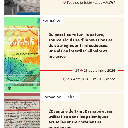
Salle de la table ronde - MISHA
Formation
Du passé au futur : la nature,
source séculaire d’innovations et
de stratégies anti infectieuses.
Une vision interdisciplinaire et
inclusive
14
18 septembre 2026
VILLA CLYTHIA - Fréjus - France
Formation
ReligiS
L’Evangile de Saint Barnabé et son
utilisation dans les polémiques
actuelles entre chrétiens et
musulmans