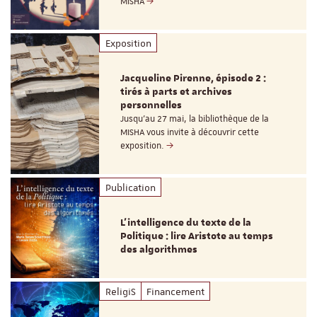
MISHA
Exposition
Jacqueline Pirenne, épisode 2 :
tirés à parts et archives
personnelles
Jusqu’au 27 mai, la bibliothèque de la
MISHA vous invite à découvrir cette
exposition.
Publication
L’intelligence du texte de la
Politique : lire Aristote au temps
des algorithmes
ReligiS
Financement