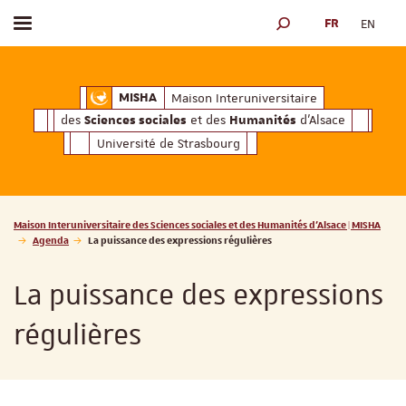
FR
EN
Afficher / masquer le menu
MOTEUR DE RECHERCH
ciales
Humanités
et des
d'Alsace
Maison Interuniversitaire des
Sciences soc
Maison Interuniversitaire
MISHA
des
et des
d'Alsace
Sciences sociales
Humanités
Université de Strasbourg
Vous êtes ici :
Maison Interuniversitaire des Sciences sociales et des Humanités d'Alsace | MISHA
Agenda
La puissance des expressions régulières
La puissance des expressions
régulières