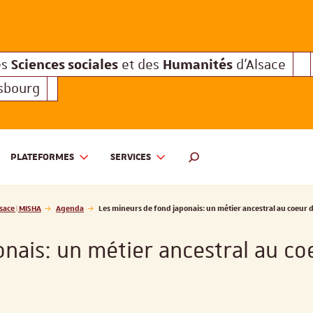
Sciences sociales
Humanités
e des
et des
d'Alsace
Sciences sociales
Hum
Interuniversitaire des
et des
Sciences sociales
Humanités
es
et des
d'Alsace
asbourg
PLATEFORMES
SERVICES
 ET DES HUMANITÉS D'ALSACE | MISHA
MOTEUR DE RECHERCHE
sace | MISHA
Agenda
Les mineurs de fond japonais: un métier ancestral au coeur 
nais: un métier ancestral au co