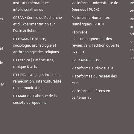
Instituts thématiques
Plateforme Universitaire de
Ré
interdisciplinaires
Données | PUD-S
Vi
CREAA - Centre de Recherche
Plateforme Humanités
es
Re
et d’Expérimentation sur
Numériques | PHUN
Pr
l’Acte Artistique
Pépinière
SH
ITI HiSAAR | Histoire,
d’accompagnement des
Se
sociologie, archéologie et
revues vers l’édition ouverte
et
Es
anthropologie des religions
| PARÉO
Su
ITI Lethica | Littératures,
CPER ADAGE SHS
de
éthique & arts
Plateforme audiovisuelle
ITI LiRiC | Langage, inclusion,
Plateformes du réseau des
remédiation, interculturalité
MSH
SHA
& communication
Plateformes gérées en
ITI MAKErS | Fabrique de la
partenariat
société européenne