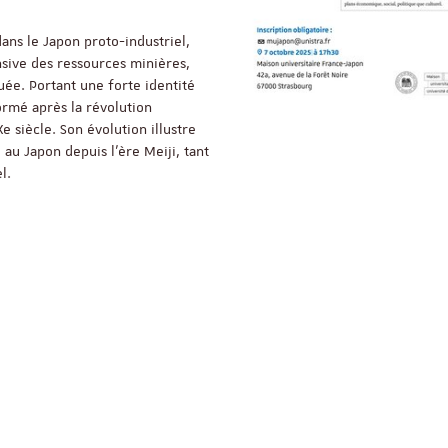
ReligiS
Financement
ans le Japon proto-industriel,
ensive des ressources minières,
uée. Portant une forte identité
rmé après la révolution
Appel à candidatures 
 siècle. Son évolution illustre
Soutien à la publicati
au Japon depuis l’ère Meiji, tant
ReligiS
l.
Date limite de candidature
2026