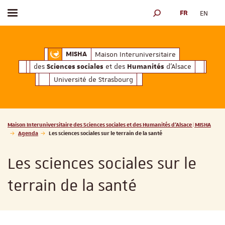
FR
EN
Afficher / masquer le menu
MOTEUR DE RECHERCH
ciales
Humanités
et des
d'Alsace
Maison Interuniversitaire des
Sciences soc
Maison Interuniversitaire
MISHA
des
et des
d'Alsace
Sciences sociales
Humanités
Université de Strasbourg
Vous êtes ici :
Maison Interuniversitaire des Sciences sociales et des Humanités d'Alsace | MISHA
Agenda
Les sciences sociales sur le terrain de la santé
Les sciences sociales sur le
terrain de la santé