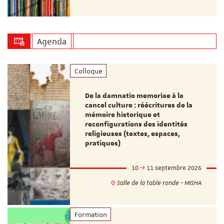
Agenda
Colloque
De la damnatio memoriae à la
cancel culture : réécritures de la
mémoire historique et
reconfigurations des identités
religieuses (textes, espaces,
pratiques)
10
11 septembre 2026
Salle de la table ronde - MISHA
Formation