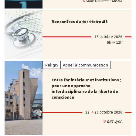
Salle Océanie - MISHA
Rencontres du territoire #3
15 octobre 2026
9h
12h
ReligiS
Appel à communication
Entre for intérieur et institutions :
pour une approche
interdisciplinaire de la liberté de
conscience
22
23 octobre 2026
ENS Lyon