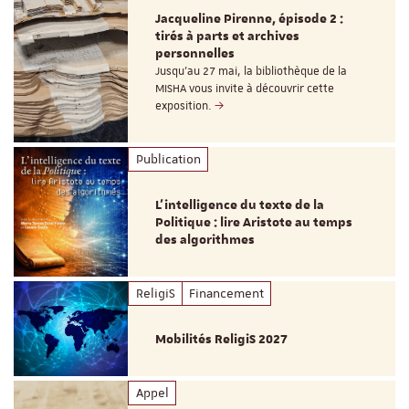
Jacqueline Pirenne, épisode 2 :
tirés à parts et archives
personnelles
Jusqu’au 27 mai, la bibliothèque de la
MISHA vous invite à découvrir cette
exposition.
Publication
L’intelligence du texte de la
Politique : lire Aristote au temps
des algorithmes
ReligiS
Financement
Mobilités ReligiS 2027
Appel