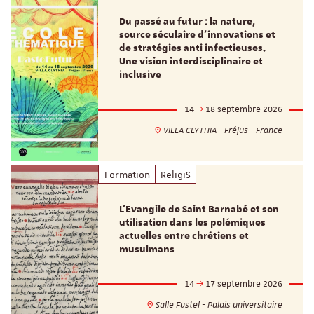
Du passé au futur : la nature,
source séculaire d’innovations et
de stratégies anti infectieuses.
Une vision interdisciplinaire et
inclusive
14
18 septembre 2026
VILLA CLYTHIA - Fréjus - France
Formation
ReligiS
L’Evangile de Saint Barnabé et son
utilisation dans les polémiques
actuelles entre chrétiens et
musulmans
14
17 septembre 2026
Salle Fustel - Palais universitaire