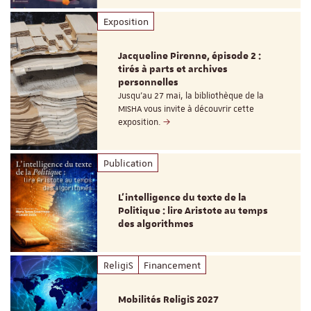
Exposition
Jacqueline Pirenne, épisode 2 :
tirés à parts et archives
personnelles
Jusqu’au 27 mai, la bibliothèque de la
MISHA vous invite à découvrir cette
exposition.
Publication
L’intelligence du texte de la
Politique : lire Aristote au temps
des algorithmes
ReligiS
Financement
Mobilités ReligiS 2027