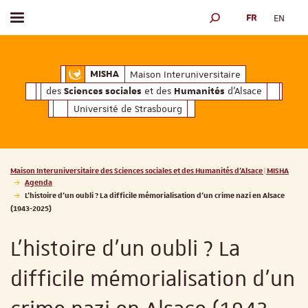
FR
EN
Afficher / masquer le menu
MOTEUR DE RECHERCH
ciales
Humanités
et des
d'Alsace
Maison Interuniversitaire des
Sciences soc
Maison Interuniversitaire
MISHA
des
et des
d'Alsace
Sciences sociales
Humanités
Université de Strasbourg
Vous êtes ici :
Maison Interuniversitaire des Sciences sociales et des Humanités d'Alsace | MISHA
Agenda
L’histoire d’un oubli ? La difficile mémorialisation d’un crime nazi en Alsace
(1943-2025)
L’histoire d’un oubli ? La
difficile mémorialisation d’un