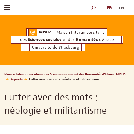
FR
EN
Afficher / masquer le menu
MOTEUR DE RECHERCH
ciales
Humanités
et des
d'Alsace
Maison Interuniversitaire des
Sciences soc
Maison Interuniversitaire
MISHA
des
et des
d'Alsace
Sciences sociales
Humanités
Université de Strasbourg
Vous êtes ici :
Maison Interuniversitaire des Sciences sociales et des Humanités d'Alsace | MISHA
Agenda
Lutter avec des mots : néologie et militantisme
Lutter avec des mots :
néologie et militantisme