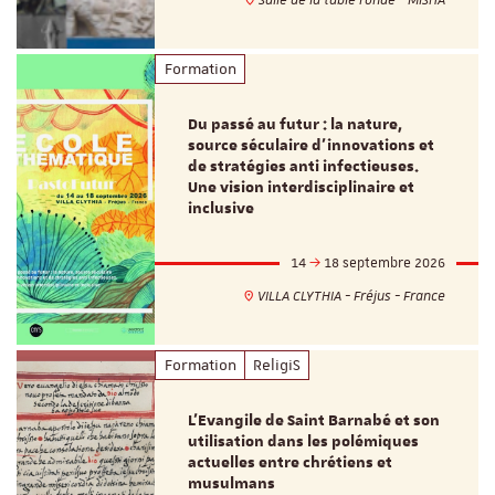
Formation
Du passé au futur : la nature,
source séculaire d’innovations et
de stratégies anti infectieuses.
Une vision interdisciplinaire et
inclusive
14
18 septembre 2026
VILLA CLYTHIA - Fréjus - France
Formation
ReligiS
L’Evangile de Saint Barnabé et son
utilisation dans les polémiques
actuelles entre chrétiens et
musulmans