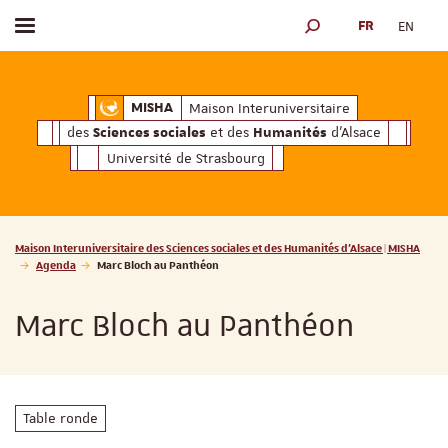
FR
EN
Afficher / masquer le menu
MOTEUR DE RECHERCH
ciales
Humanités
et des
d'Alsace
Maison Interuniversitaire des
Sciences soc
Maison Interuniversitaire
MISHA
des
et des
d'Alsace
Sciences sociales
Humanités
Université de Strasbourg
Vous êtes ici :
Maison Interuniversitaire des Sciences sociales et des Humanités d'Alsace | MISHA
Agenda
Marc Bloch au Panthéon
Marc Bloch au Panthéon
Table ronde