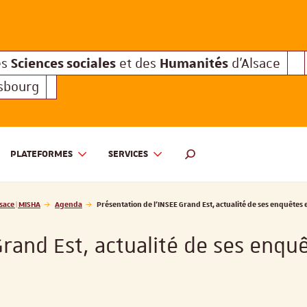
Sciences sociales
Humanités
e des
et des
d'Alsace
Sciences sociales
Hum
Interuniversitaire des
et des
Sciences sociales
Humanités
es
et des
d'Alsace
asbourg
PLATEFORMES
SERVICES
 ET DES HUMANITÉS D'ALSACE | MISHA
MOTEUR DE RECHERCHE
sace | MISHA
Agenda
Présentation de l'INSEE Grand Est, actualité de ses enquêtes
Grand Est, actualité de ses enqu