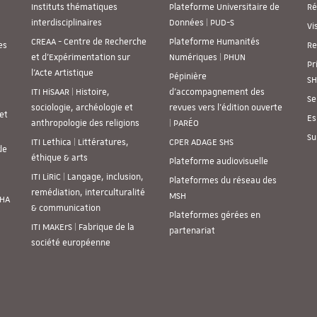
Instituts thématiques
Plateforme Universitaire de
Ré
interdisciplinaires
Données | PUD-S
Vi
CREAA - Centre de Recherche
Plateforme Humanités
es
Re
et d’Expérimentation sur
Numériques | PHUN
Pr
l’Acte Artistique
Pépinière
SH
ITI HiSAAR | Histoire,
d’accompagnement des
Se
sociologie, archéologie et
revues vers l’édition ouverte
et
Es
anthropologie des religions
| PARÉO
Su
ITI Lethica | Littératures,
CPER ADAGE SHS
de
éthique & arts
Plateforme audiovisuelle
ITI LiRiC | Langage, inclusion,
Plateformes du réseau des
remédiation, interculturalité
MSH
SHA
& communication
Plateformes gérées en
ITI MAKErS | Fabrique de la
partenariat
société européenne