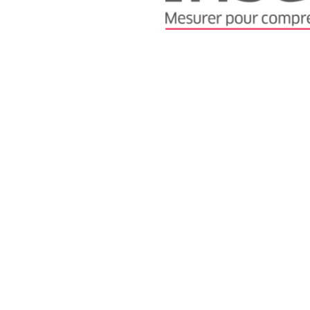
ReligiS
Financement
Appel à candidatures 
Soutien à la publicati
ReligiS
Date limite de candidature
2026