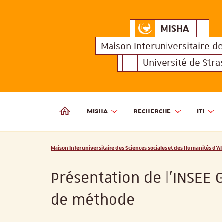
MISHA
Maison Interuniversitair
MISHA
Maison 
Maison Interuniversitaire
d
Université de Str
MISHA
RECHERCHE
ITI
MAISON INTERUNIVERSITAIRE DES SCIENCES SOCIALES
Vous êtes ici :
Maison Interuniversitaire des Sciences sociales et des Humanités d'Al
Présentation de l'INSEE 
de méthode