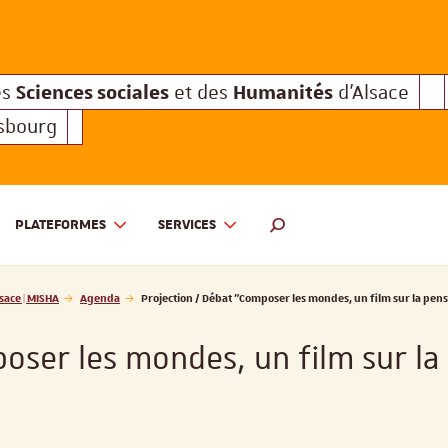
Sciences sociales
Humanités
e des
et des
d'Alsace
Sciences sociales
Hum
Interuniversitaire des
et des
Sciences sociales
Humanités
es
et des
d'Alsace
asbourg
PLATEFORMES
SERVICES
 ET DES HUMANITÉS D'ALSACE | MISHA
MOTEUR DE RECHERCHE
sace | MISHA
Agenda
Projection / Débat "Composer les mondes, un film sur la pens
oser les mondes, un film sur la