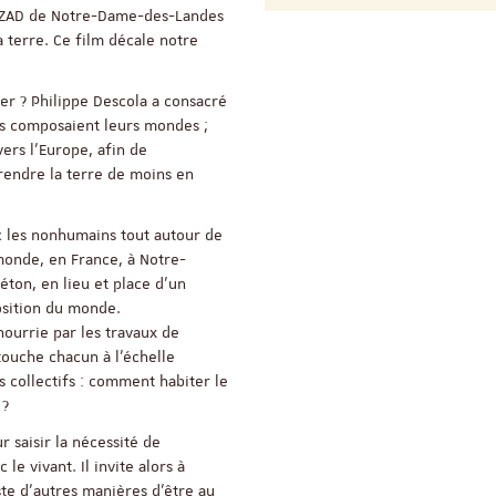
a ZAD de Notre-Dame-des-Landes
ReligiS
Financement
 terre. Ce film décale notre
er ? Philippe Descola a consacré
s composaient leurs mondes ;
Appel à candidatures 
Soutien à la publicati
ers l’Europe, afin de
ReligiS
endre la terre de moins en
Date limite de candidature
2026
c les nonhumains tout autour de
monde, en France, à Notre-
éton, en lieu et place d’un
osition du monde.
nourrie par les travaux de
 touche chacun à l’échelle
 collectifs : comment habiter le
 ?
r saisir la nécessité de
e vivant. Il invite alors à
ste d’autres manières d’être au