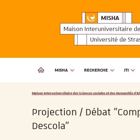
MISHA
Maison Interuniversitair
MISHA
Maison 
Maison Interuniversitaire
d
Université de Str
MISHA
RECHERCHE
ITI
MAISON INTERUNIVERSITAIRE DES SCIENCES SOCIALES
Vous êtes ici :
Maison Interuniversitaire des Sciences sociales et des Humanités d'Al
Projection / Débat "Comp
Descola"