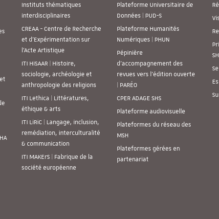
Instituts thématiques
Plateforme Universitaire de
Ré
interdisciplinaires
Données | PUD-S
Vi
CREAA - Centre de Recherche
Plateforme Humanités
es
Re
et d’Expérimentation sur
Numériques | PHUN
Pr
l’Acte Artistique
Pépinière
SH
ITI HiSAAR | Histoire,
d’accompagnement des
Se
sociologie, archéologie et
revues vers l’édition ouverte
et
Es
anthropologie des religions
| PARÉO
Su
ITI Lethica | Littératures,
CPER ADAGE SHS
de
éthique & arts
Plateforme audiovisuelle
ITI LiRiC | Langage, inclusion,
Plateformes du réseau des
remédiation, interculturalité
MSH
SHA
& communication
Plateformes gérées en
ITI MAKErS | Fabrique de la
partenariat
société européenne