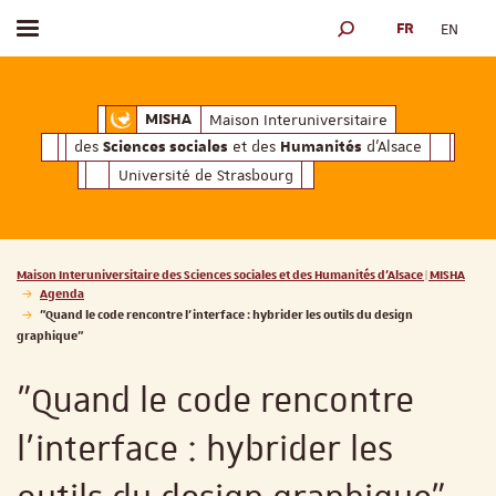
FR
EN
Afficher / masquer le menu
MOTEUR DE RECHERCH
ciales
Humanités
et des
d'Alsace
Maison Interuniversitaire des
Sciences soc
Maison Interuniversitaire
MISHA
des
et des
d'Alsace
Sciences sociales
Humanités
Université de Strasbourg
Vous êtes ici :
Maison Interuniversitaire des Sciences sociales et des Humanités d'Alsace | MISHA
Agenda
"Quand le code rencontre l’interface : hybrider les outils du design
graphique"
"Quand le code rencontre
l’interface : hybrider les