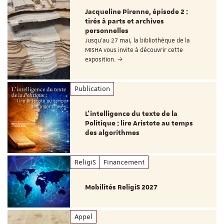
Jacqueline Pirenne, épisode 2 :
tirés à parts et archives
personnelles
Jusqu’au 27 mai, la bibliothèque de la
MISHA vous invite à découvrir cette
exposition.
Publication
L’intelligence du texte de la
Politique : lire Aristote au temps
des algorithmes
ReligiS
Financement
Mobilités ReligiS 2027
Appel