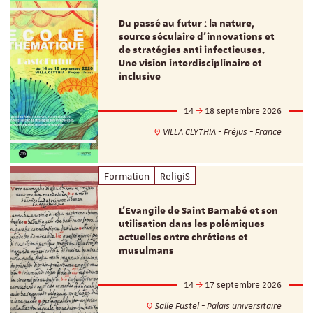
Du passé au futur : la nature,
source séculaire d’innovations et
de stratégies anti infectieuses.
Une vision interdisciplinaire et
inclusive
14
18 septembre 2026
VILLA CLYTHIA - Fréjus - France
Formation
ReligiS
L’Evangile de Saint Barnabé et son
utilisation dans les polémiques
actuelles entre chrétiens et
musulmans
14
17 septembre 2026
Salle Fustel - Palais universitaire