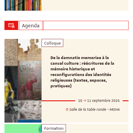
Agenda
Colloque
De la damnatio memoriae à la
cancel culture : réécritures de la
mémoire historique et
reconfigurations des identités
religieuses (textes, espaces,
pratiques)
10
11 septembre 2026
Salle de la table ronde - MISHA
Formation