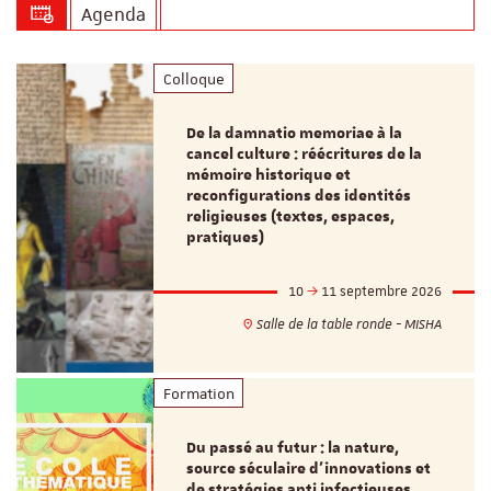
Agenda
Colloque
De la damnatio memoriae à la
cancel culture : réécritures de la
mémoire historique et
reconfigurations des identités
religieuses (textes, espaces,
pratiques)
10
11 septembre 2026
Salle de la table ronde - MISHA
Formation
Du passé au futur : la nature,
source séculaire d’innovations et
de stratégies anti infectieuses.