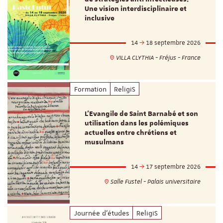
Une vision interdisciplinaire et
inclusive
14
18 septembre 2026
VILLA CLYTHIA - Fréjus - France
Formation
ReligiS
L’Evangile de Saint Barnabé et son
utilisation dans les polémiques
actuelles entre chrétiens et
musulmans
14
17 septembre 2026
Salle Fustel - Palais universitaire
Journée d'études
ReligiS