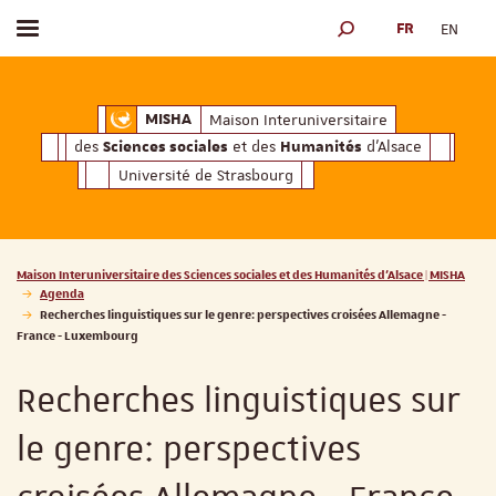
FR
EN
Afficher / masquer le menu
MOTEUR DE RECHERCH
ciales
Humanités
et des
d'Alsace
Maison Interuniversitaire des
Sciences soc
Maison Interuniversitaire
MISHA
des
et des
d'Alsace
Sciences sociales
Humanités
Université de Strasbourg
Vous êtes ici :
Maison Interuniversitaire des Sciences sociales et des Humanités d'Alsace | MISHA
Agenda
Recherches linguistiques sur le genre: perspectives croisées Allemagne -
France - Luxembourg
Recherches linguistiques sur
le genre: perspectives