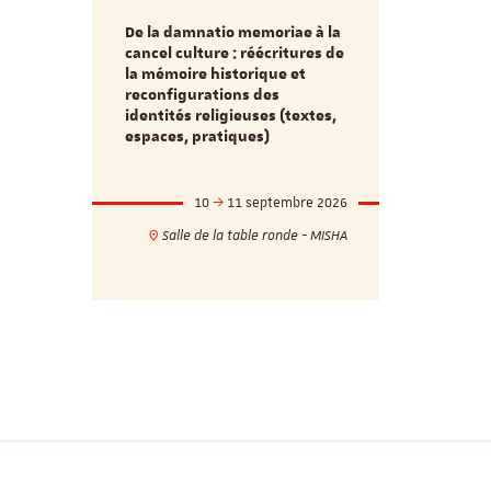
De la damnatio memoriae à la
Du passé au
cancel culture : réécritures de
source séc
e et
la mémoire historique et
d’innovati
reconfigurations des
anti infec
identités religieuses (textes,
interdiscip
espaces, pratiques)
mbre 2026
10
11 septembre 2026
1
17h
18h
Salle de la table ronde - MISHA
VILLA C
ie - MISHA