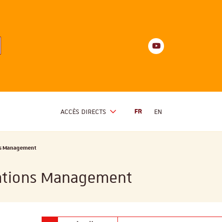
Youtube
anités
d'Alsace
Youtube
ACCÈS DIRECTS
FR
EN
ons Management
erations Management