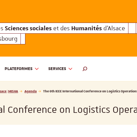
Sciences sociales
Humanités
e des
et des
d'Alsace
Sciences sociales
Hum
Interuniversitaire des
et des
Sciences sociales
Humanités
es
et des
d'Alsace
asbourg
PLATEFORMES
SERVICES
 ET DES HUMANITÉS D'ALSACE | MISHA
MOTEUR DE RECHERCHE
sace | MISHA
Agenda
The 6th IEEE International Conference on Logistics Operati
nal Conference on Logistics Op