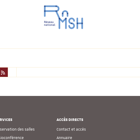
RVICES
ACCÈS DIRECTS
servation des salles
Contact et accès
sioconférence
Annuaire