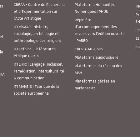
CREAA - Centre de Recherche
Plateforme Humanités
es
Re
et d’Expérimentation sur
Numériques | PHUN
Pr
l’Acte Artistique
Pépinière
SH
ITI HiSAAR | Histoire,
d’accompagnement des
Se
sociologie, archéologie et
revues vers l’édition ouverte
et
Es
anthropologie des religions
| PARÉO
Su
ITI Lethica | Littératures,
CPER ADAGE SHS
de
éthique & arts
Plateforme audiovisuelle
ITI LiRiC | Langage, inclusion,
Plateformes du réseau des
remédiation, interculturalité
MSH
SHA
& communication
Plateformes gérées en
ITI MAKErS | Fabrique de la
partenariat
société européenne