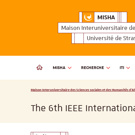
MISHA
Maison Interuniversitair
MISHA
Maison 
Maison Interuniversitaire
d
Université de Str
MISHA
RECHERCHE
ITI
MAISON INTERUNIVERSITAIRE DES SCIENCES SOCIALES
Vous êtes ici :
Maison Interuniversitaire des Sciences sociales et des Humanités d'Al
The 6th IEEE Internatio