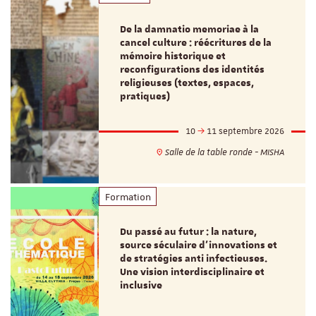
De la damnatio memoriae à la
cancel culture : réécritures de la
mémoire historique et
reconfigurations des identités
religieuses (textes, espaces,
pratiques)
10
11 septembre 2026
Salle de la table ronde - MISHA
Formation
Du passé au futur : la nature,
source séculaire d’innovations et
de stratégies anti infectieuses.
Une vision interdisciplinaire et
inclusive