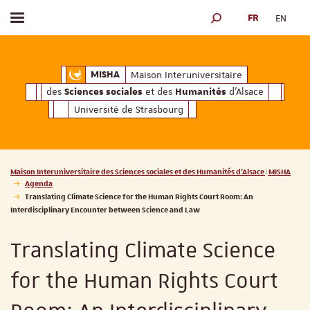
FR
EN
Afficher / masquer le menu
MOTEUR DE RECHERCH
ciales
Humanités
et des
d'Alsace
Maison Interuniversitaire des
Sciences soc
Maison Interuniversitaire
MISHA
des
et des
d'Alsace
Sciences sociales
Humanités
Université de Strasbourg
Vous êtes ici :
Maison Interuniversitaire des Sciences sociales et des Humanités d'Alsace | MISHA
Agenda
Translating Climate Science for the Human Rights Court Room: An
Interdisciplinary Encounter between Science and Law
Translating Climate Science
for the Human Rights Court