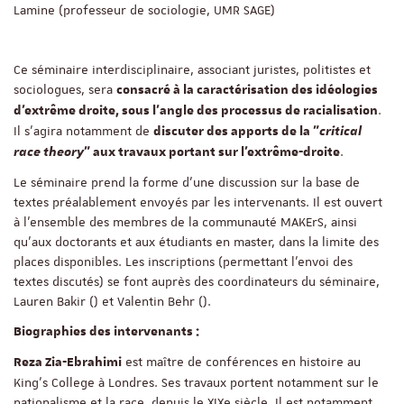
Lamine (professeur de sociologie, UMR SAGE)
Ce séminaire interdisciplinaire, associant juristes, politistes et
sociologues, sera
consacré à la caractérisation des idéologies
.
d'extrême droite, sous l'angle des processus de racialisation
Il s'agira notamment de
discuter des apports de la "
critical
.
race theory
" aux travaux portant sur l'extrême-droite
Le séminaire prend la forme d'une discussion sur la base de
textes préalablement envoyés par les intervenants. Il est ouvert
à l’ensemble des membres de la communauté MAKErS, ainsi
qu'aux doctorants et aux étudiants en master, dans la limite des
places disponibles. Les inscriptions (permettant l'envoi des
textes discutés) se font auprès des coordinateurs du séminaire,
Lauren Bakir () et Valentin Behr ().
Biographies des intervenants :
est maître de conférences en histoire au
Reza Zia-Ebrahimi
King’s College à Londres. Ses travaux portent notamment sur le
nationalisme et la race, depuis le XIXe siècle. Il est notamment