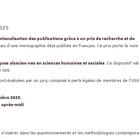
2025
nationalisation des publications grâce à un prix de recherche et de
glais d’une monographie déjà publiée en français. Ce prix porte le nom
. Ce dispositif va
fiques alsacien·nes en sciences humaines et sociales
n SHS.
seront évaluées par un jury composé à parts égales de membres de l’USI
embre 2025.
5 après-midi
de s’insérer dans les questionnements et les méthodologies contempor
ReligiS
Financement