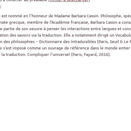
n
`
x est nommé en l’honneur de Madame Barbara Cassin. Philosophe, spéc
Objectivité scientifiqu
nsée grecque, membre de l’Académie française, Barbara Cassin a cons
recherche qualitative
e partie de son oeuvre à penser les interactions entre langues et con
lation des savoirs via la traduction. Elle a notamment dirigé un Vocabul
 des philosophies – Dictionnaire des Intraduisibles (Paris, Seuil & Le 
ui s’est imposé comme un ouvrage de référence dans le monde entier 
 la traduction. Compliquer l’universel (Paris, Fayard, 2016).
17 nove
Salle Océan