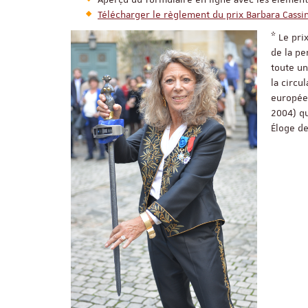
Télécharger le règlement du prix Barbara Cassi
* Le pri
de la pe
toute un
la circu
européen
2004) q
Éloge de