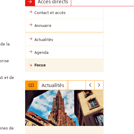
Accès directs
Contact et accès
Annuaire
Actualités
 de la
Agenda
lorise
Focus
AS et de
Actualités
aines de