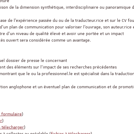
pture
aison de la dimension synthétique, interdisciplinaire ou panoramique 
base de l’expérience passée du ou de la traducteur.rice et sur le CV fo
Appel à candidatures 
 d’un plan de communication pour valoriser l’ouvrage, son auteur.rice 
Soutien à la publicati
ReligiS
être d'un niveau de qualité élevé et avoir une portée et un impact
ccès ouvert sera considérée comme un avantage.
Date limite de candidature
2026
uel dossier de presse le concernant
ment des éléments sur l’impact de ses recherches précédentes
émontrant que le ou la professionnel.le est spécialisé dans la traductio
dition anglophone et un éventuel plan de communication et de promot
e formulaire
)
er
)
à télecharger
)
Séminaire
 à collecter au préalable (
fichier à télecharger
)