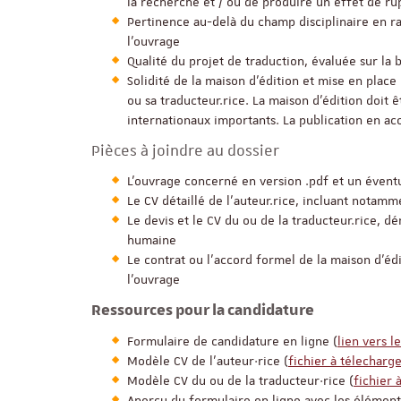
la recherche et / ou de produire un effet de ru
Pertinence au-delà du champ disciplinaire en r
l’ouvrage
Qualité du projet de traduction, évaluée sur la 
Solidité de la maison d’édition et mise en place
ou sa traducteur.rice. La maison d'édition doit 
internationaux importants. La publication en a
Pièces à joindre au dossier
L’ouvrage concerné en version .pdf et un évent
Le CV détaillé de l’auteur.rice, incluant notam
Le devis et le CV du ou de la traducteur.rice, d
humaine
Le contrat ou l’accord formel de la maison d’é
l’ouvrage
Ressources pour la candidature
Formulaire de candidature en ligne (
lien vers l
Modèle CV de l’auteur·rice (
fichier à télecharg
Modèle CV du ou de la traducteur·rice (
fichier 
Aperçu du formulaire en ligne avec les éléments