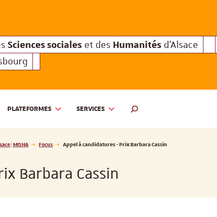
Sciences sociales
Humanités
e des
et des
d'Alsace
Sciences sociales
Hum
Interuniversitaire des
et des
Sciences sociales
Humanités
es
et des
d'Alsace
asbourg
PLATEFORMES
SERVICES
 ET DES HUMANITÉS D'ALSACE | MISHA
MOTEUR DE RECHERCHE
sace | MISHA
Focus
Appel à candidatures - Prix Barbara Cassin
rix Barbara Cassin