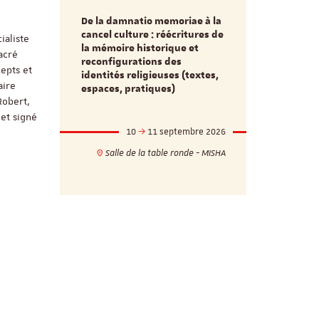
De la damnatio memoriae à la
Du passé au
cancel culture : réécritures de
ialiste
source séc
e et
la mémoire historique et
acré
d’innovati
reconfigurations des
anti infec
cepts et
identités religieuses (textes,
interdiscip
aire
espaces, pratiques)
Robert,
et signé
mbre 2026
10
11 septembre 2026
1
17h
18h
Salle de la table ronde - MISHA
VILLA C
ie - MISHA