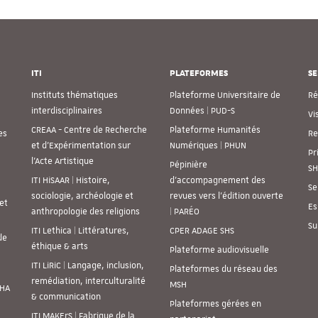
ITI
PLATEFORMES
SE
Instituts thématiques
Plateforme Universitaire de
Ré
interdisciplinaires
Données | PUD-S
Vi
CREAA - Centre de Recherche
Plateforme Humanités
es
Re
et d’Expérimentation sur
Numériques | PHUN
Pr
l’Acte Artistique
Pépinière
SH
ITI HiSAAR | Histoire,
d’accompagnement des
Se
sociologie, archéologie et
revues vers l’édition ouverte
et
Es
anthropologie des religions
| PARÉO
Su
ITI Lethica | Littératures,
CPER ADAGE SHS
de
éthique & arts
Plateforme audiovisuelle
ITI LiRiC | Langage, inclusion,
Plateformes du réseau des
remédiation, interculturalité
MSH
SHA
& communication
Plateformes gérées en
ITI MAKErS | Fabrique de la