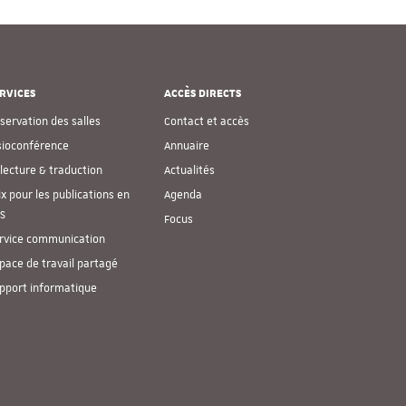
RVICES
ACCÈS DIRECTS
servation des salles
Contact et accès
sioconférence
Annuaire
lecture & traduction
Actualités
ix pour les publications en
Agenda
S
Focus
rvice communication
pace de travail partagé
pport informatique