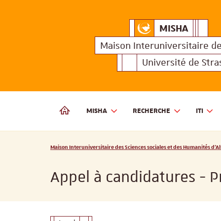
MISHA
Maison Interuniversitair
MISHA
Maison 
Maison Interuniversitaire
d
Université de Str
MISHA
RECHERCHE
ITI
MAISON INTERUNIVERSITAIRE DES SCIENCES SOCIALES
Vous êtes ici :
Maison Interuniversitaire des Sciences sociales et des Humanités d'Al
Appel à candidatures - P