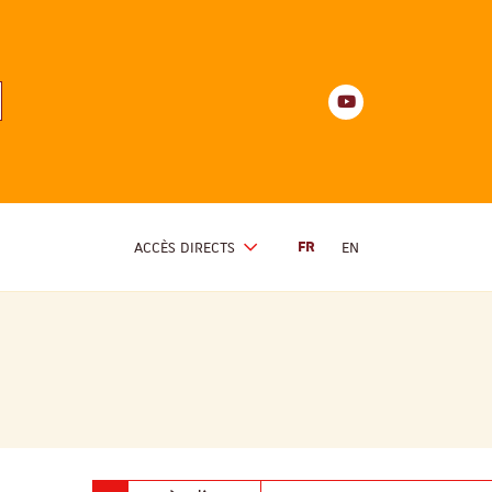
Youtube
anités
d'Alsace
Youtube
ACCÈS DIRECTS
FR
EN