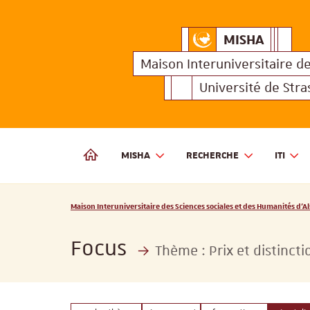
MISHA
Maison Interuniversitair
MISHA
Maison 
Maison Interuniversitaire
d
Université de Str
MISHA
RECHERCHE
ITI
MAISON INTERUNIVERSITAIRE DES SCIENCES SOCIALES
Vous êtes ici :
Maison Interuniversitaire des Sciences sociales et des Humanités d'Al
Focus
Thème :
Prix et distincti