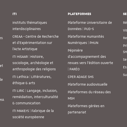
ITI
PLATEFORMES
SE
Instituts thématiques
Plateforme Universitaire de
Ré
interdisciplinaires
Données | PUD-S
Vi
CREAA - Centre de Recherche
Plateforme Humanités
es
Re
et d’Expérimentation sur
Numériques | PHUN
Pr
l’Acte Artistique
Pépinière
SH
ITI HiSAAR | Histoire,
d’accompagnement des
Se
sociologie, archéologie et
revues vers l’édition ouverte
et
Es
anthropologie des religions
| PARÉO
Su
ITI Lethica | Littératures,
CPER ADAGE SHS
de
éthique & arts
Plateforme audiovisuelle
ITI LiRiC | Langage, inclusion,
Plateformes du réseau des
remédiation, interculturalité
MSH
SHA
& communication
Plateformes gérées en
ITI MAKErS | Fabrique de la
partenariat
société européenne