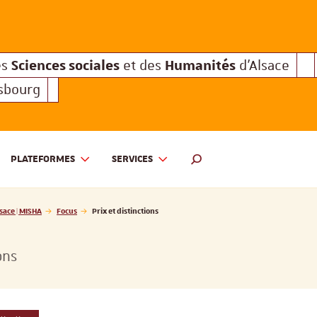
Sciences sociales
Humanités
e des
et des
d'Alsace
Sciences sociales
Hum
Interuniversitaire des
et des
Sciences sociales
Humanités
es
et des
d'Alsace
asbourg
PLATEFORMES
SERVICES
 ET DES HUMANITÉS D'ALSACE | MISHA
MOTEUR DE RECHERCHE
sace | MISHA
Focus
Prix et distinctions
ons