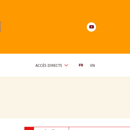
Youtube
anités
d'Alsace
Youtube
ACCÈS DIRECTS
FR
EN