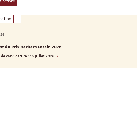
stinctions
inction
026
t du Prix Barbara Cassin 2026
 de candidature : 15 juillet 2026
ReligiS
Financement