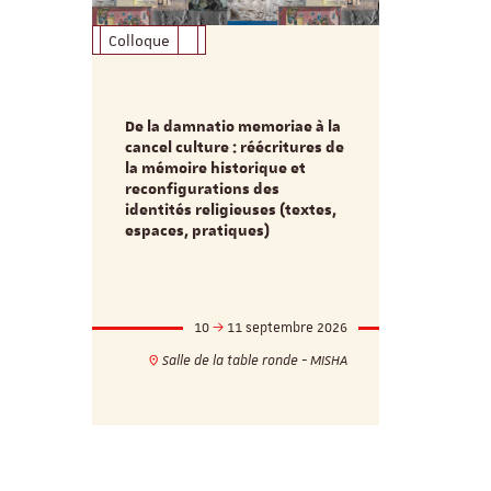
Colloque
Formation
De la damnatio memoriae à la
Du passé au
cancel culture : réécritures de
source séc
e et
la mémoire historique et
d’innovati
reconfigurations des
anti infec
identités religieuses (textes,
interdiscip
espaces, pratiques)
mbre 2026
10
11 septembre 2026
1
17h
18h
Salle de la table ronde - MISHA
VILLA C
ie - MISHA