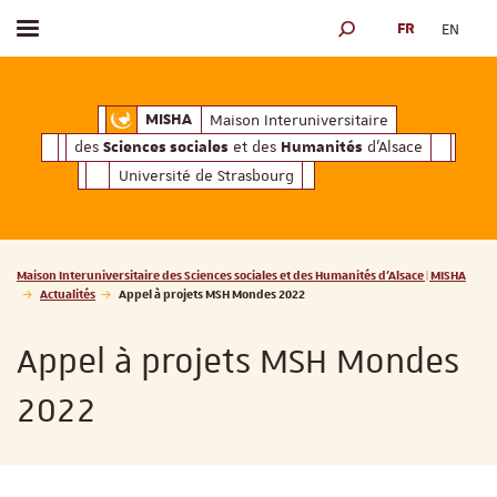
FR
EN
Afficher / masquer le menu
MOTEUR DE RECHERCH
ciales
Humanités
et des
d'Alsace
Maison Interuniversitaire des
Sciences soc
Maison Interuniversitaire
MISHA
des
et des
d'Alsace
Sciences sociales
Humanités
Université de Strasbourg
Vous êtes ici :
Maison Interuniversitaire des Sciences sociales et des Humanités d'Alsace | MISHA
Actualités
Appel à projets MSH Mondes 2022
Appel à projets MSH Mondes
2022