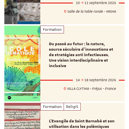
10
11 septembre 2026
Salle de la table ronde - MISHA
Formation
Du passé au futur : la nature,
source séculaire d’innovations et
de stratégies anti infectieuses.
Une vision interdisciplinaire et
inclusive
14
18 septembre 2026
VILLA CLYTHIA - Fréjus - France
Formation
ReligiS
L’Evangile de Saint Barnabé et son
utilisation dans les polémiques