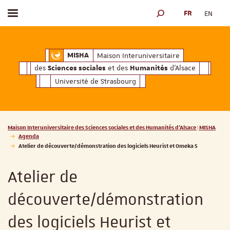
FR
EN
Afficher / masquer le menu
MOTEUR DE RECHERCH
ciales
Humanités
et des
d'Alsace
Maison Interuniversitaire des
Sciences soc
Maison Interuniversitaire
MISHA
des
et des
d'Alsace
Sciences sociales
Humanités
Université de Strasbourg
Vous êtes ici :
Maison Interuniversitaire des Sciences sociales et des Humanités d'Alsace | MISHA
Agenda
Atelier de découverte/démonstration des logiciels Heurist et Omeka S
Atelier de
découverte/démonstration
des logiciels Heurist et