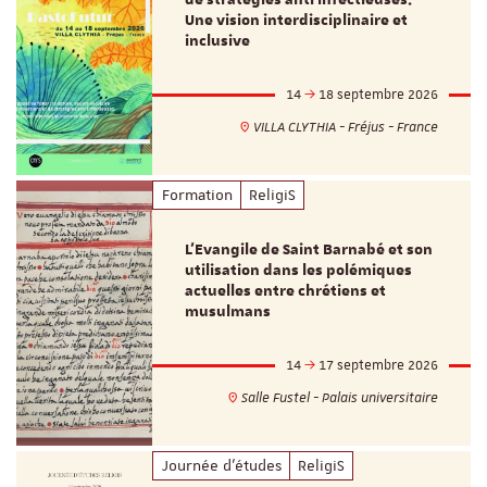
Une vision interdisciplinaire et
inclusive
14
18 septembre 2026
VILLA CLYTHIA - Fréjus - France
Formation
ReligiS
L’Evangile de Saint Barnabé et son
utilisation dans les polémiques
actuelles entre chrétiens et
musulmans
14
17 septembre 2026
Salle Fustel - Palais universitaire
Journée d'études
ReligiS