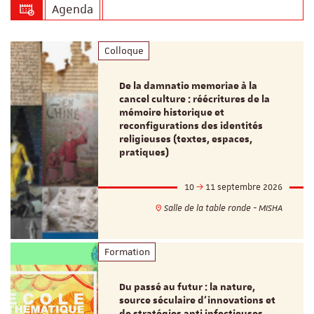
Agenda
Colloque
De la damnatio memoriae à la
cancel culture : réécritures de la
mémoire historique et
reconfigurations des identités
religieuses (textes, espaces,
pratiques)
10
11 septembre 2026
Salle de la table ronde - MISHA
Formation
Du passé au futur : la nature,
source séculaire d’innovations et
de stratégies anti infectieuses.