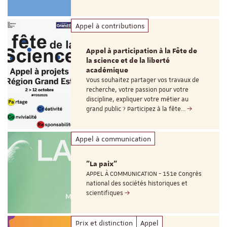
Appel à contributions
Appel à participation à la Fête de
la science et de la liberté
académique
Vous souhaitez partager vos travaux de
recherche, votre passion pour votre
discipline, expliquer votre métier au
grand public ? Participez à la fête…
Appel à communication
"La paix"
APPEL À COMMUNICATION - 151e Congrès
national des sociétés historiques et
scientifiques
Prix et distinction
Appel