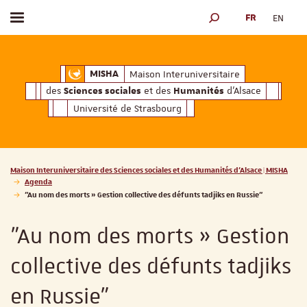
FR
EN
Afficher / masquer le menu
MOTEUR DE RECHERCH
ciales
Humanités
et des
d'Alsace
Maison Interuniversitaire des
Sciences soc
Maison Interuniversitaire
MISHA
des
et des
d'Alsace
Sciences sociales
Humanités
Université de Strasbourg
Vous êtes ici :
Maison Interuniversitaire des Sciences sociales et des Humanités d'Alsace | MISHA
Agenda
"Au nom des morts » Gestion collective des défunts tadjiks en Russie"
"Au nom des morts » Gestion
collective des défunts tadjiks
en Russie"