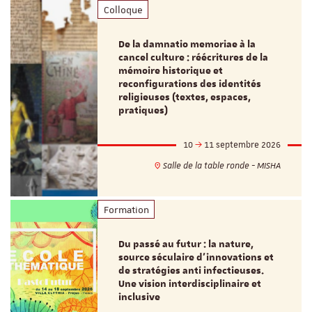
Colloque
De la damnatio memoriae à la
cancel culture : réécritures de la
mémoire historique et
reconfigurations des identités
religieuses (textes, espaces,
pratiques)
10
11 septembre 2026
Salle de la table ronde - MISHA
Formation
Du passé au futur : la nature,
source séculaire d’innovations et
de stratégies anti infectieuses.
Une vision interdisciplinaire et
inclusive