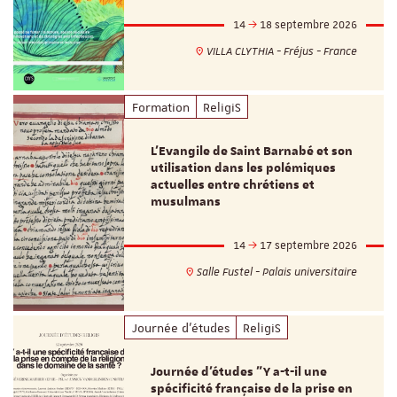
14
18 septembre 2026
VILLA CLYTHIA - Fréjus - France
Formation
ReligiS
L’Evangile de Saint Barnabé et son
utilisation dans les polémiques
actuelles entre chrétiens et
musulmans
14
17 septembre 2026
Salle Fustel - Palais universitaire
Journée d'études
ReligiS
Journée d’études "Y a-t-il une
spécificité française de la prise en