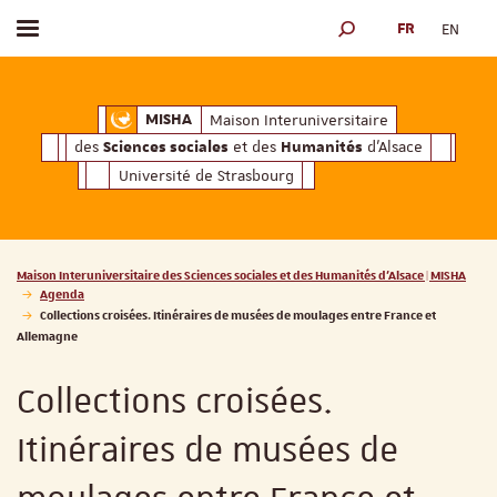
FR
EN
Afficher / masquer le menu
MOTEUR DE RECHERCH
ciales
Humanités
et des
d'Alsace
Maison Interuniversitaire des
Sciences soc
Maison Interuniversitaire
MISHA
des
et des
d'Alsace
Sciences sociales
Humanités
Université de Strasbourg
Vous êtes ici :
Maison Interuniversitaire des Sciences sociales et des Humanités d'Alsace | MISHA
Agenda
Collections croisées. Itinéraires de musées de moulages entre France et
Allemagne
Collections croisées.
Itinéraires de musées de