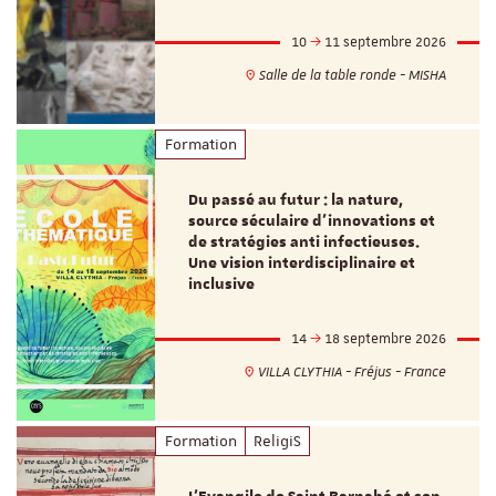
10
11 septembre 2026
Salle de la table ronde - MISHA
Formation
Du passé au futur : la nature,
source séculaire d’innovations et
de stratégies anti infectieuses.
Une vision interdisciplinaire et
inclusive
14
18 septembre 2026
VILLA CLYTHIA - Fréjus - France
Formation
ReligiS