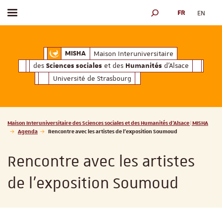
FR
EN
Afficher / masquer le menu
MOTEUR DE RECHERCH
ciales
Humanités
et des
d'Alsace
Maison Interuniversitaire des
Sciences soc
Maison Interuniversitaire
MISHA
des
et des
d'Alsace
Sciences sociales
Humanités
Université de Strasbourg
Vous êtes ici :
Maison Interuniversitaire des Sciences sociales et des Humanités d'Alsace | MISHA
Agenda
Rencontre avec les artistes de l'exposition Soumoud
Rencontre avec les artistes
de l'exposition Soumoud