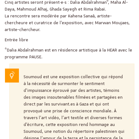
Cinq artistes seront présent·e·s : Dalia Abdalrahman*, Maha Al-
Daya, Mahmoud Alhaj, Ghada Sayegh et Rima Rabaï.
La rencontre sera modérée par Kahena Sanaâ, artiste-
chercheure et curatrice de l'exposition, avec Marwan Moujaes,
artiste-chercheur.
Entrée libre
*Dalia Abdalrahman est en résidence artistique à la HEAR avec le
programme PAUSE.
Soumoud est une exposition collective qui répond
à la nécessité de surmonter le sentiment
d’impuissance éprouvé par des artistes, témoins
des images insoutenables filmées et partagées en
direct par les survivant.es à Gaza et qui ont
provoqué une prise de conscience mondiale. À
travers l’art vidéo, l’art textile et diverses formes
d’écriture, cette exposition rend hommage au
Soumoud, une notion du répertoire palestinien qui
désigne l’amour de la terre et la persistance de la