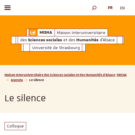
FR
EN
Afficher / masquer le menu
MOTEUR DE RECHERCH
ciales
Humanités
et des
d'Alsace
Maison Interuniversitaire des
Sciences soc
Maison Interuniversitaire
MISHA
des
et des
d'Alsace
Sciences sociales
Humanités
Université de Strasbourg
Vous êtes ici :
Maison Interuniversitaire des Sciences sociales et des Humanités d'Alsace | MISHA
Agenda
Le silence
Le silence
Colloque